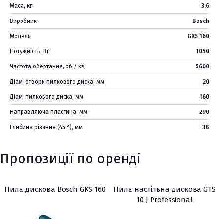
Маса, кг
3,6
Виробник
Bosch
Модель
GKS 160
Потужність, Вт
1050
Частота обертання, об / хв
5600
Діам. отвори пилкового диска, мм
20
Діам. пилкового диска, мм
160
Направляюча пластина, мм
290
Глибина різання (45 °), мм
38
Пропозиції по оренді
Пила дискова Bosch GKS 160
Пила настільна дискова GTS
10 J Professional