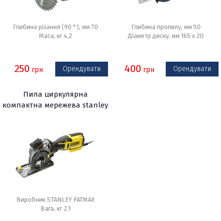
Глибина різання (90 °), мм 70
Глибина пропилу, мм 50
Маса, кг 4,2
Діаметр диску, мм 165 х 20
250
400
Орендувати
Орендувати
грн
грн
Пила циркулярна
компактна мережева stanley
fatmax fme380k
Виробник STANLEY FATMAX
Вага, кг 2.1