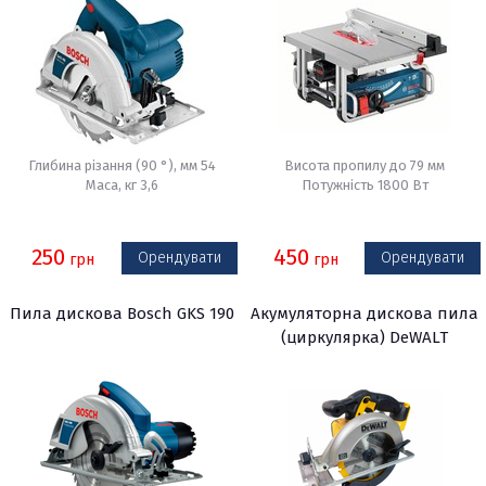
Глибина різання (90 °), мм 54
Висота пропилу до 79 мм
Маса, кг 3,6
Потужність 1800 Вт
250
450
Орендувати
Орендувати
грн
грн
Пила дискова Bosch GKS 190
Акумуляторна дискова пила
(циркулярка) DeWALT
DCS391N