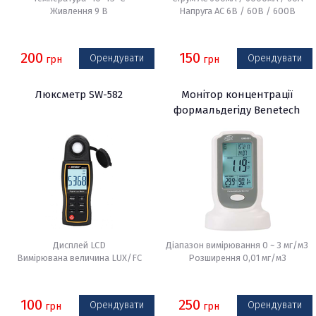
Живлення 9 В
Напруга АС 6В / 60В / 600В
200
150
Орендувати
Орендувати
грн
грн
Люксметр SW-582
Монітор концентрації
формальдегіду Benetech
GM8801
Дисплей LCD
Діапазон вимірювання 0 ~ 3 мг/м3
Вимірювана величина LUX/FC
Розширення 0,01 мг/м3
100
250
Орендувати
Орендувати
грн
грн