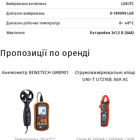
Вимірювана величина
LUX/FC
Діапазон вимірювань
0-199999 LUX
Діапазон робочих температур
0– 40°С
Живлення
батарейки 3х1,5 В (AAA)
Пропозиції по оренді
Анемометр BENETECH GM8901
Струмовимірювальні кліщі
UNI-T UT216В, 60A AC
Температура -10~45°C
Струм AC 600мА / 6000мА / 60А