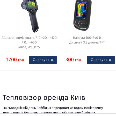
Діапазон вимірювань, ° C –20... +120
Напруга 100-240 В
/ 0... +650
Дисплей 3,2 дюйма TFT
Маса, кг 0,825
1700
300
Орендувати
Орендувати
грн
грн
Тепловізор оренда Київ
На сьогоднішній день найбільш передовим методом моніторингу
теплоізоляції будівель є тепловізирне обстеження будівель.