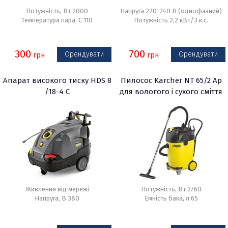
Потужність, Вт 2000
Напруга 220-240 В (однофазний)
Температура пара, С 110
Потужність 2,2 кВт/3 к.с.
300
700
Орендувати
Орендувати
грн
грн
Апарат високого тиску HDS 8
Пилосос Karcher NT 65/2 Ap
/18-4 C
для вологого і сухого сміття
Живлення від мережі
Потужність, Вт 2760
Напруга, В 380
Емність бака, л 65