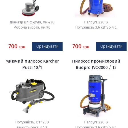
Діаметр шліфкруга, мм 430
Напруга 220 В
Робоча висота, мм 90
Потужність 3,6 кВт/5 л.с.
700
700
Орендувати
Орендувати
грн
грн
Миючий пилосос Karcher
Пилосос промисловий
Puzzi 10/1
Budpro IVC-2000 / Т3
Потужність, Вт 1250
Напруга 220 В
Ємність бака, л 10
Потужність 3,6 кВт/5 л.с.