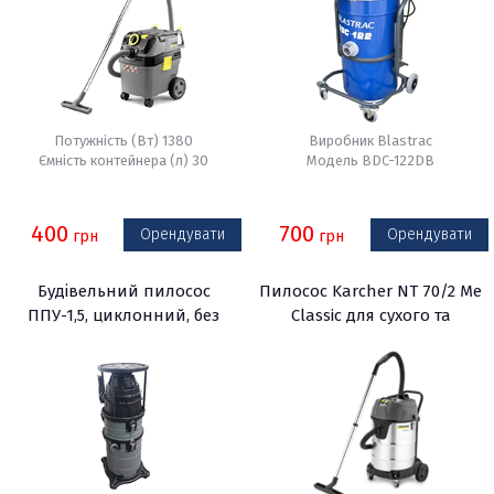
Потужність (Вт) 1380
Виробник Blastrac
Ємність контейнера (л) 30
Модель BDC-122DB
400
700
Орендувати
Орендувати
грн
грн
Будівельний пилосос
Пилосос Karcher NT 70/2 Me
ППУ-1,5, циклонний, без
Classic для сухого та
мішка для сміття
вологого прибирання