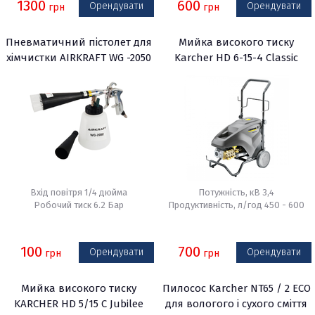
1300
600
Орендувати
Орендувати
грн
грн
Пневматичний пістолет для
Мийка високого тиску
хімчистки AIRKRAFT WG -2050
Karcher HD 6-15-4 Classic
(Торнадор)
Вхід повітря 1/4 дюйма
Потужність, кВ 3,4
Робочий тиск 6.2 Бар
Продуктивність, л/год 450 - 600
100
700
Орендувати
Орендувати
грн
грн
Мийка високого тиску
Пилосос Karcher NT65 / 2 ECO
KARCHER HD 5/15 C Jubilee
для вологого і сухого сміття