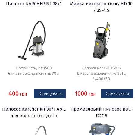
Пилосос KARCHER NT 38/1
Мийка високого тиску HD 10
/ 25-4 S
Потужність, Вт 1500
Напруга мережі 380 В
Ємність бака для сміття: 38 л
Джерело живлення, -/В/Гц
3/400/50
400
1000
Орендувати
Орендувати
грн
грн
Пилосос Karcher NT 30/1 Ap L
Промисловий пилосос BDC-
для вологого і сухого
122DB
прибирання