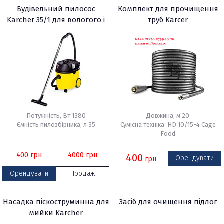
Будівельний пилосос
Комплект для прочищення
Karcher 35/1 для вологого і
труб Karcer
сухого сміття
Потужність, Вт 1380
Довжина, м 20
Ємність пилозбірника, л 35
Сумісна техніка: HD 10/15-4 Cage
Food
400
грн
4000
грн
400
Орендувати
грн
Орендувати
Продаж
Насадка піскоструминна для
Засіб для очищення підлог
мийки Karcher