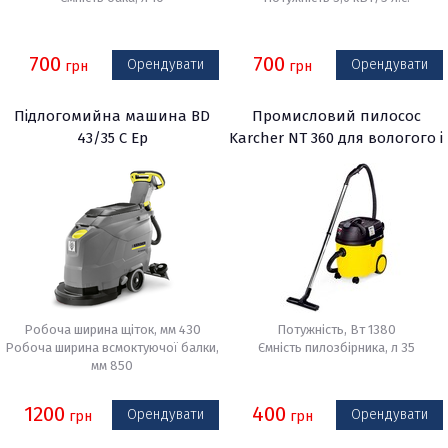
700
700
Орендувати
Орендувати
грн
грн
Підлогомийна машина BD
Промисловий пилосос
43/35 C Ep
Karcher NT 360 для вологого і
сухого сміття
Робоча ширина щіток, мм 430
Потужність, Вт 1380
Робоча ширина всмоктуючої балки,
Ємність пилозбірника, л 35
мм 850
1200
400
Орендувати
Орендувати
грн
грн