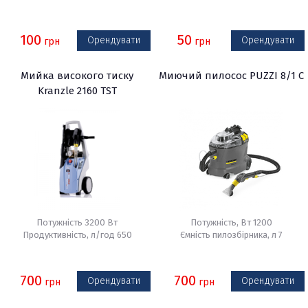
100
50
Орендувати
Орендувати
грн
грн
Мийка високого тиску
Миючий пилосос PUZZI 8/1 C
Kranzle 2160 TST
Потужність 3200 Вт
Потужність, Вт 1200
Продуктивність, л/год 650
Ємність пилозбірника, л 7
700
700
Орендувати
Орендувати
грн
грн