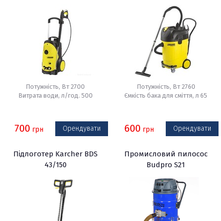
в Києві
Потужність, Вт 2700
Потужність, Вт 2760
Витрата води, л/год. 500
Ємкість бака для сміття, л 65
700
600
Орендувати
Орендувати
грн
грн
Підлоготер Karcher BDS
Промисловий пилосос
43/150
Budpro S21