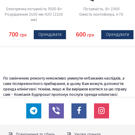
Електрична потужність 1500 Вт
Потужність, Вт 2300
Розрідження 2450 мм H2O (2320
Ємність контейнера, л 70
мм)
700
600
Орендувати
Орендувати
грн
грн
По закінченню ремонту неможливо уникнути небажаних наслідків, а
саме післяремонтного прибирання, в цьому Вам можуть допомогти
оренда клінінгової техніки, якщо ж Ви вирішили взятися за цю справу
самі - Компанія Будпрокат пропонує послуги оренди клінінгової
техніки.
Будівельний пилосос Karcher NT 361 Eco ідеально підійде для
невеликих обсягів. Він використовується для сухого та вологого
прибирання, а також чищення меблів і підлогових покриттів.
Якщо потрібно більш потужний пилосос, для великих обсягів робіт, то
Вам необхідний будівельний пилосос Karcher NT 65 ECO. Побутовий
Повернення та обмін
Умови оренди