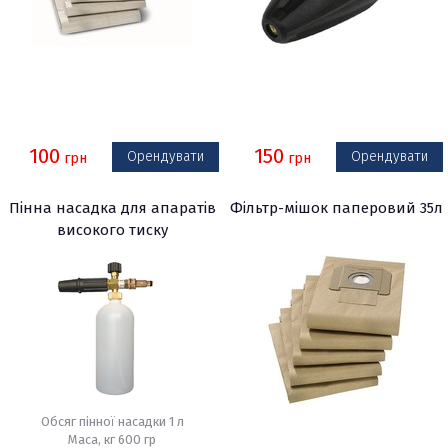
100
150
Орендувати
Орендувати
грн
грн
Пінна насадка для апаратів
Фільтр-мішок паперовий 35л
високого тиску
Обсяг пінної насадки 1 л
Маса, кг 600 гр