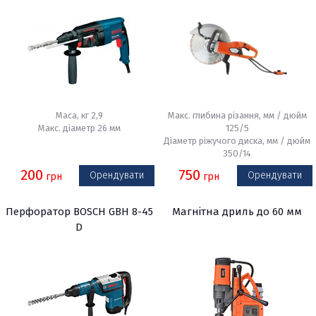
Маса, кг 2,9
Макс. глибина різання, мм / дюйм
Макс. діаметр 26 мм
125/5
Діаметр ріжучого диска, мм / дюйм
350/14
200
750
Орендувати
Орендувати
грн
грн
Перфоратор BOSCH GBH 8-45
Магнітна дриль до 60 мм
D