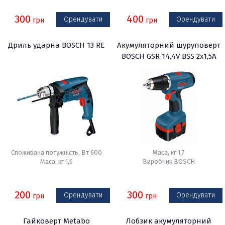
300
400
Орендувати
Орендувати
грн
грн
Дриль ударна BOSCH 13 RE
Акумуляторний шуруповерт
BOSCH GSR 14,4V BSS 2х1,5А
Споживана потужність, Вт 600
Маса, кг 1,7
Маса, кг 1,6
Виробник BOSCH
200
300
Орендувати
Орендувати
грн
грн
Гайковерт Metabo
Лобзик акумуляторний