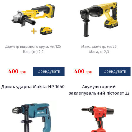
Діаметр відрізного круга, мм 125
Макс. діаметр, мм 26
Вага (кг) 2.9
Маса, кг 2,3
400
400
Орендувати
Орендувати
грн
грн
Дриль ударна Makita HP 1640
Акумуляторний
заклепувальний пістолет 22
В Hilti RT 6-A22