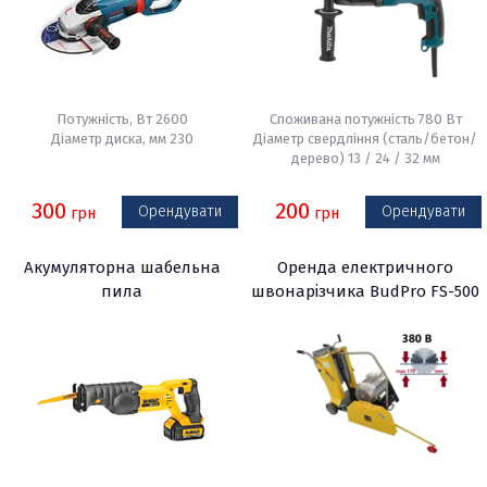
Потужність, Вт 2600
Споживана потужність 780 Вт
Діаметр диска, мм 230
Діаметр свердління (сталь/бетон/
дерево) 13 / 24 / 32 мм
300
200
Орендувати
Орендувати
грн
грн
Акумуляторна шабельна
Оренда електричного
пила
швонарізчика BudPro FS-500
FD