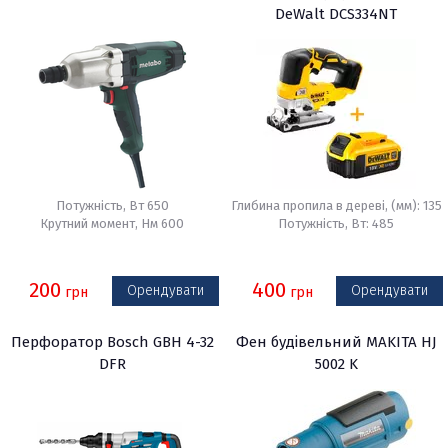
DeWalt DCS334NT
Потужність, Вт 650
Глибина пропила в дереві, (мм): 135
Крутний момент, Нм 600
Потужність, Вт: 485
200
400
Орендувати
Орендувати
грн
грн
Перфоратор Bosch GBH 4-32
Фен будівельний MAKITA HJ
DFR
5002 K