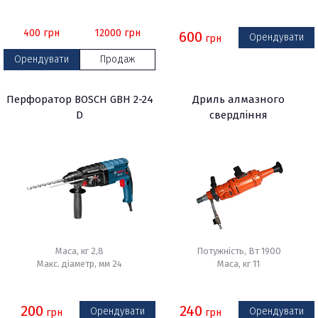
400
грн
12000
грн
600
Орендувати
грн
Орендувати
Продаж
Перфоратор BOSCH GBH 2-24
Дриль алмазного
D
свердління
Маса, кг 2,8
Потужність, Вт 1900
Макс. діаметр, мм 24
Маса, кг 11
200
240
Орендувати
Орендувати
грн
грн