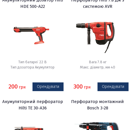
Акумуляторний дозатор Hilti
Перфоратор Hilti 7.8 Дж з
HDE 500-A22
системою AVR
Тип батареї 22 В
Вага 7.8 кг
Тип дозатора Акумулятор
Макс. діаметр, мм 40
200
300
Орендувати
Орендувати
грн
грн
Акумуляторний перфоратор
Перфоратор монтажний
Hilti TE 30-A36
Bosch 3-28