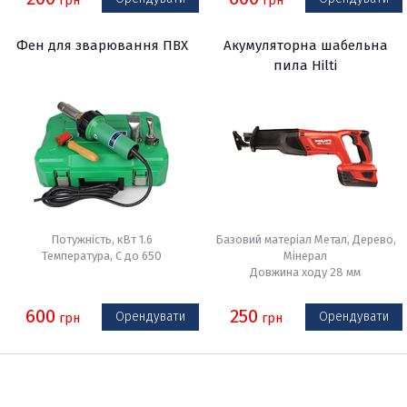
грн
грн
Фен для зварювання ПВХ
Акумуляторна шабельна
пила Hilti
Потужність, кВт 1.6
Базовий матеріал Метал, Дерево,
Температура, С до 650
Мінерал
Довжина ходу 28 мм
600
250
Орендувати
Орендувати
грн
грн