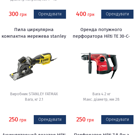
300
400
Орендувати
Орендувати
грн
грн
Пила циркулярна
Оренда потужного
компактна мережева stanley
перфоратора Hilti TE 30-C-
fatmax fme380k
AVR
Виробник STANLEY FATMAX
Вага 4.2 кг
Вага, кг 2.1
Макс. діаметр, мм 28
250
250
Орендувати
Орендувати
грн
грн