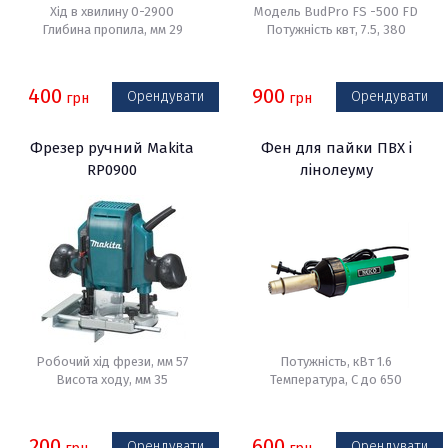
Хід в хвилину 0-2900
Модель BudPro FS -500 FD
Глибина пропила, мм 29
Потужність квт, 7.5, 380
400
900
Орендувати
Орендувати
грн
грн
Фрезер ручний Makita
Фен для пайки ПВХ і
RP0900
лінолеуму
Робочий хід фрези, мм 57
Потужність, кВт 1.6
Висота ходу, мм 35
Температура, С до 650
200
600
Орендувати
Орендувати