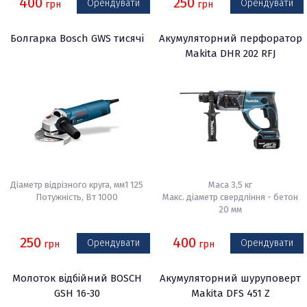
400
250
Орендувати
Орендувати
грн
грн
Болгарка Bosch GWS тисячі
Акумуляторний перфоратор
Makita DHR 202 RFJ
Діаметр відрізного круга, мм1 125
Маса 3,5 кг
Потужність, Вт 1000
Макс. діаметр свердління - бетон
20 мм
250
400
Орендувати
Орендувати
грн
грн
Молоток відбійний BOSCH
Акумуляторний шуруповерт
GSH 16-30
Makita DFS 451 Z