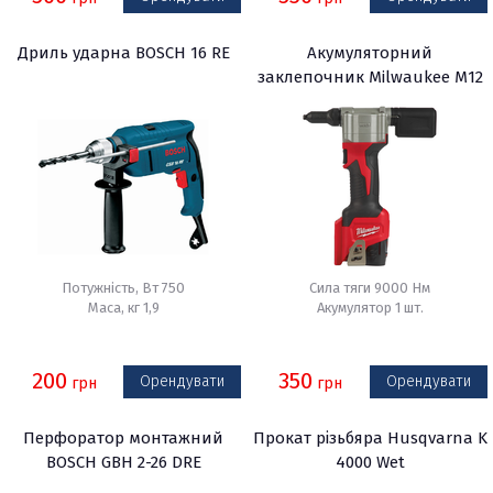
Дриль ударна BOSCH 16 RE
Акумуляторний
заклепочник Milwaukee M12
BPRT-201X
Потужність, Вт 750
Сила тяги 9000 Нм
Маса, кг 1,9
Акумулятор 1 шт.
200
350
Орендувати
Орендувати
грн
грн
Перфоратор монтажний
Прокат різьбяра Husqvarna K
BOSCH GBH 2-26 DRE
4000 Wet