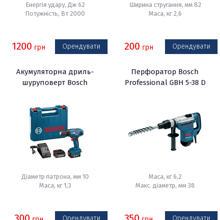
Енергія удару, Дж 62
Ширина стругання, мм 82
Потужність, Вт 2000
Маса, кг 2,6
1200
200
Орендувати
Орендувати
грн
грн
Акумуляторна дриль-
Перфоратор Bosch
шуруповерт Bosch
Professional GBH 5-38 D
Professional GSR 1440-LI
Діаметр патрона, мм 10
Маса, кг 6,2
Маса, кг 1,3
Макс. діаметр, мм 38
300
350
Орендувати
Орендувати
грн
грн