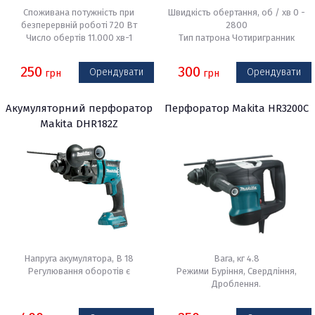
Споживана потужність при
Швидкість обертання, об / хв 0 -
безперервній роботі 720 Вт
2800
Число обертів 11.000 хв-1
Тип патрона Чотиригранник
250
300
Орендувати
Орендувати
грн
грн
Акумуляторний перфоратор
Перфоратор Makita HR3200C
Makita DHR182Z
Напруга акумулятора, В 18
Вага, кг 4.8
Регулювання оборотів є
Режими Буріння, Свердління,
Дроблення.