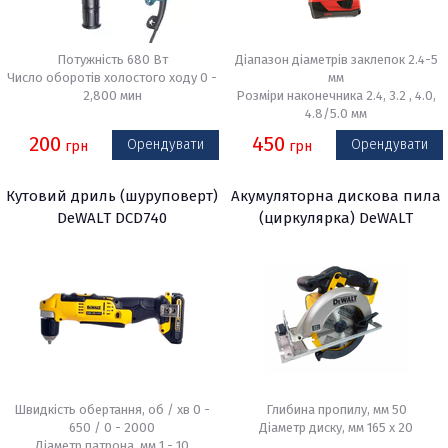
Потужність 680 Вт
Діапазон діаметрів заклепок 2.4-5
Число оборотів холостого ходу 0 -
мм
2,800 мин
Розміри наконечника 2.4, 3.2 , 4.0,
4.8/5.0 мм
200
450
Орендувати
Орендувати
грн
грн
Кутовий дриль (шуруповерт)
Акумуляторна дискова пила
DeWALT DCD740
(циркулярка) DeWALT
DCS391N
Швидкість обертання, об / хв 0 -
Глибина пропилу, мм 50
650 / 0 - 2000
Діаметр диску, мм 165 х 20
Діаметр патрона, мм 1 - 10