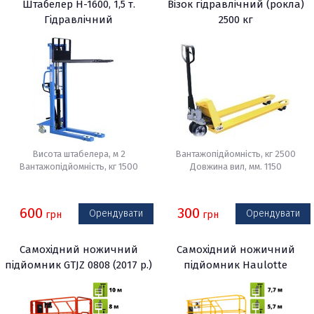
Штабелер Н-1600, 1,5 т.
Візок гідравлічний (рокла)
Гідравлічний
2500 кг
Висота штабелера, м 2
Вантажопідйомність, кг 2500
Вантажопідйомність, кг 1500
Довжина вил, мм. 1150
600
300
Орендувати
Орендувати
грн
грн
Самохідний ножичний
Самохідний ножичний
підйомник GTJZ 0808 (2017 р.)
підйомник Haulotte
Optimum 8