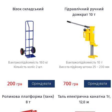
Візок складський
Гідравлічний ручний
домкрат 10 т
Вантажопідйомність 180 кг
Вантажопідйомність 10 т
Кількість коліс 2 шт.
Висота підйому штока 25 - 230 мм
200
700
Орендувати
Орендувати
грн
грн
Роликова платформа (танк)
Таль електрична канатна 1т,
8 т
12,0 м