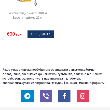
Вантажопідйомність 300 кг
Висота підйому 25 м
600
Орендувати
грн
Якщо у вас виникла необхідність орендувати вантажопідйомне
обладнання, зверніться до наших консультантів, залежно від Ваших
потреб, вони запропонують навантажувач, штабелер,
автонавантажувач, електронавантажувач і ін. Також можна оформити
попереднє резерв на питання, що цікавлять моделі.
Ми працюємо для того, щоб допомогти малому і середньому бізнесу
оптимізувати свої поточні витрати. Співпрацюючи з нами, Ви можете
гнучко коригувати парк власної техніки до потрібної кількості. Ми
пропонуємо різноманітні орендні схеми і програми оренди