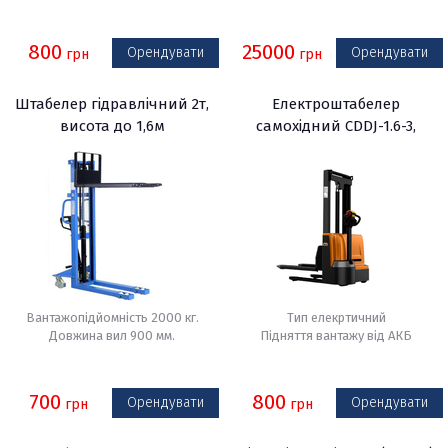
800
25000
Орендувати
Орендувати
грн
грн
Штабелер гідравлічний 2т,
Електроштабелер
висота до 1,6м
самохідний CDDJ-1.6-3,
вантаж до 1,6 т
Вантажопідйомність 2000 кг.
Тип елекртичний
Довжина вил 900 мм.
Підняття вантажу від АКБ
700
800
Орендувати
Орендувати
грн
грн