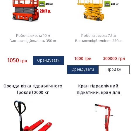
Робоча висота 10 м
Робоча висота 7.7 м
Вантажопідйомність 350 кг
Вантажопідйомність: 230кг
1000
грн
300000
грн
1050
Орендувати
грн
Орендувати
Продаж
Оренда візка гідравлічного
Кран гідравлічний
(рокли) 2000 кг
підкатний, кран для
знімання двигуна T31002
TORIN