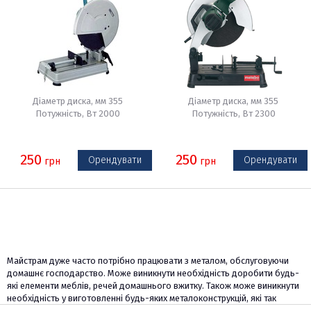
Діаметр диска, мм 355
Діаметр диска, мм 355
Потужність, Вт 2000
Потужність, Вт 2300
250
250
Орендувати
Орендувати
грн
грн
Майстрам дуже часто потрібно працювати з металом, обслуговуючи
домашнє господарство. Може виникнути необхідність доробити будь-
які елементи меблів, речей домашнього вжитку. Також може виникнути
необхідність у виготовленні будь-яких металоконструкцій, які так
корисні в присадибному господарстві.