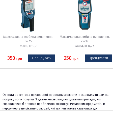
Максимальна глибина виявлення,
Максимальна глибина виявлення,
см 15
см 12
Маса, кг 0,7
Маса, кг 0,26
350
250
Орендувати
Орендувати
грн
грн
Оренда детектора прихованої проводки дозволить заощадити вам на
покупку його покупці. З давніх часів людини цікавили прилади, які
справлялися б з такою проблемою, як пошук металевих предметів. В
першу чергу це цікавило людей, які так і чи інакше ставилися до
військової області. Ще на початку минулого століття Лев Термен зміг