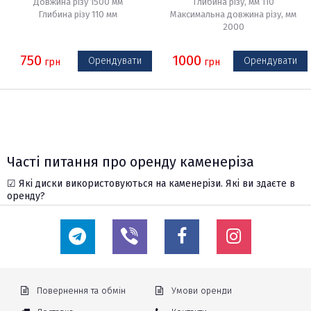
Довжина різу 1500 мм
Глибина різу, мм 110
Глибина різу 110 мм
Максимальна довжина різу, мм
2000
750
1000
Орендувати
Орендувати
грн
грн
Часті питання про оренду каменеріза
☑ Які диски використовуються на каменерізи. Які ви здаєте в
оренду?
Під оренду в Києві доступні каменерізи, розраховані на стандартні
відрізні алмазні диски діаметром 250 або 350 мм. При необхідності ви
можете докупити їх у нас в пункті видачі.
☑ Чи надаєте ви послуги доставки і розвантаження при оренді
каменеріза в Києві?
Повернення та обмін
Умови оренди
Так. Вартість доставки розраховується індивідуально і оплачується