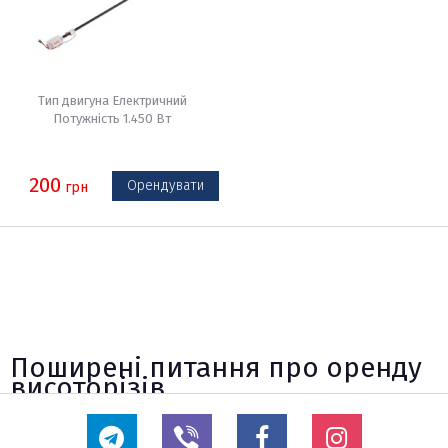
Тип двигуна Електричний
Потужність 1.450 Вт
200
Орендувати
грн
Поширені питання про оренду
висоторізів
✓ Скільки коштує оренда висоторіза в
Києві?