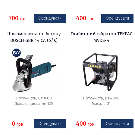
700
400
Орендувати
Орендувати
грн
грн
Шліфмашина по бетону
Глибинний вібратор TEKPAC
BOSCH GBR 14 CA (б/в)
MVDS-4
Потужність, Вт 1400
Потужність, Вт 4000
Діаметр диска, мм 125
Маса, кг 21
0
400
Орендувати
Орендувати
грн
грн