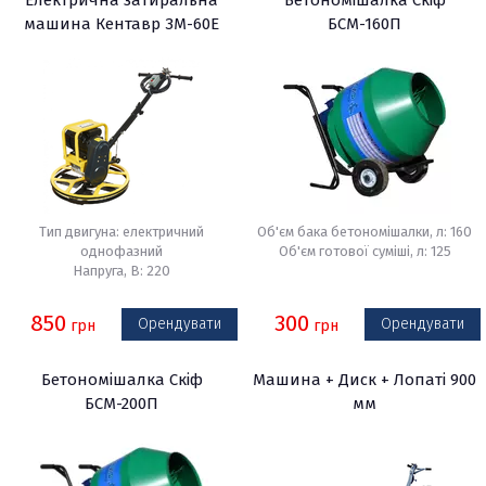
Електрична затиральна
Бетономішалка Скіф
машина Кентавр ЗМ-60Е
БСМ-160П
Тип двигуна: електричний
Об'єм бака бетономішалки, л: 160
однофазний
Об'єм готової суміші, л: 125
Напруга, В: 220
850
300
Орендувати
Орендувати
грн
грн
Бетономішалка Скіф
Машина + Диск + Лопаті 900
БСМ-200П
мм