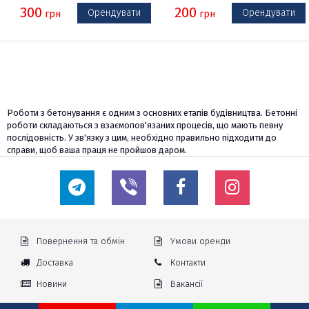
300
200
Орендувати
Орендувати
грн
грн
Роботи з бетонування є одним з основних етапів будівництва. Бетонні
роботи складаються з взаємопов'язаних процесів, що мають певну
послідовність. У зв'язку з цим, необхідно правильно підходити до
справи, щоб ваша праця не пройшов даром.
Для того, щоб фундамент або ж бетонна доріжка придбали
презентабельний вигляд і довго вам служили, слід застосовувати
спеціальну техніку, а саме: глибинні вібратори, бетономішалки,
віброрейки, бетоно-оздоблювальні машини (вертольоти) та інші.
Далеко не у кожного є в наявності перелік обладнання для проведення
бетонних робіт. Компанія Будпрокат пропонує вам широкий вибір
Повернення та обмін
Умови оренди
обладнання. Ви можете зв'язатися з нами по телефону, а також
під'їхати до нас в офіс для оформлення оренди.
Доставка
Контакти
Відгуки:
Новини
Вакансії