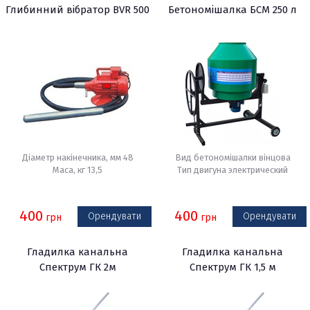
Глибинний вібратор BVR 500
Бетономішалка БСМ 250 л
Діаметр накінечника, мм 48
Вид бетономішалки вінцова
Маса, кг 13,5
Тип двигуна электрический
400
400
Орендувати
Орендувати
грн
грн
Гладилка канальна
Гладилка канальна
Спектрум ГК 2м
Спектрум ГК 1,5 м