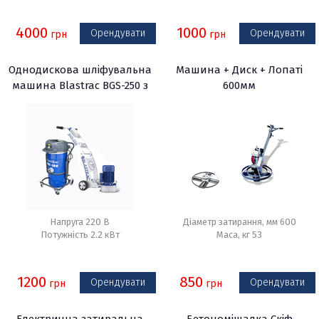
4000
1000
Орендувати
Орендувати
грн
грн
Однодискова шліфувальна
Машина + Диск + Лопаті
машина Blastrac BGS-250 з
600мм
промисловим пилососом
BDC-122DB
Напруга 220 В
Діаметр затирання, мм 600
Потужність 2.2 кВт
Маса, кг 53
1200
850
Орендувати
Орендувати
грн
грн