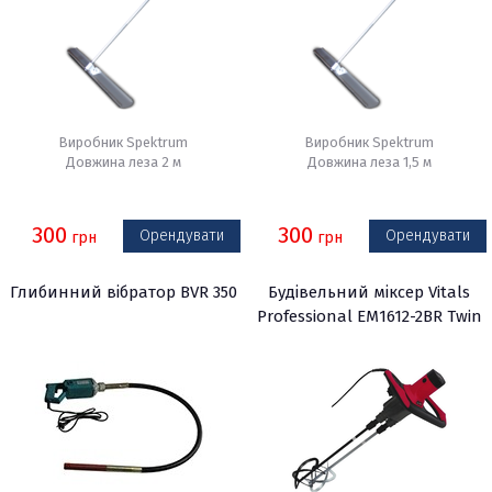
Виробник Spektrum
Виробник Spektrum
Довжина леза 2 м
Довжина леза 1,5 м
300
300
Орендувати
Орендувати
грн
грн
Глибинний вібратор BVR 350
Будівельний міксер Vitals
Professional EM1612-2BR Twin