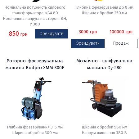
Номінальна потужність силового
Глибина фрезерування до 8 мм
трансформатора, кВА 80
Ширина обробки 250 мм
Номінальна напруга на стороні ВН,
У 380
3000
грн
100000
грн
850
Орендувати
грн
Орендувати
Продаж
Роторно-фрезерувальна
Мозаїчно - шліфувальна
машина Budpro XMM-300E
машина Dy-580
Глибина фрезерування 3-5 мм
Ширина обробки 580 мм
Ширина обробки 300 мм
Напруга живлення 380 В