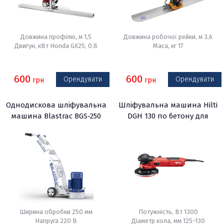
Довжина профілю, м 1,5
Довжина робочої рейки, м 3,6
Двигун, кВт Honda GX25, 0.8
Маса, кг 17
600
600
Орендувати
Орендувати
грн
грн
Однодискова шліфувальна
Шліфувальна машина Hilti
машина Blastrac BGS-250
DGH 130 по бетону для
підлоги і стін
Ширина обробки 250 мм
Потужність, Вт 1300
Напруга 220 В
Діаметр кола, мм 125-130