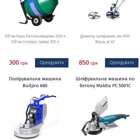
Об'єм бака бетономішалки 200 л
Діаметр затирання, мм 900
Об'єм готової суміші 155 л
Маса, кг 67
300
850
Орендувати
Орендувати
грн
грн
Полірувальна машина
Шліфувальна машина по
Budpro 686
бетону Makita PC 5001C