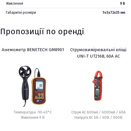
Живлення
9 В
Габаритні розміри
145х72х35 мм
Пропозиції по оренді
Анемометр BENETECH GM8901
Струмовимірювальні кліщі
UNI-T UT216В, 60A AC
Температура -10~45°C
Струм AC 600мА / 6000мА / 60А
Живлення 9 В
Напруга АС 6В / 60В / 600В