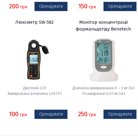
200
150
Орендувати
Орендувати
грн
грн
Люксметр SW-582
Монітор концентрації
формальдегіду Benetech
GM8801
Дисплей LCD
Діапазон вимірювання 0 ~ 3 мг/м3
Вимірювана величина LUX/FC
Розширення 0,01 мг/м3
100
250
Орендувати
Орендувати
грн
грн