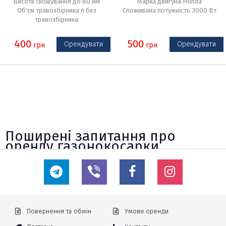
Висота скошування до 80 мм
Марка двигуна Honda
Об'єм травозбірника л без
Споживана потужність 3000 Вт
травозбірника
400
500
Орендувати
Орендувати
грн
грн
Поширені запитання про
оренду газонокосарки
✓ Наскільки підходять газонокосарки,
оренду яких ви пропонуєте, для скошування
газонів на горбистій місцевості?
Всі представлені в каталозі моделі можуть працювати на ділянках з
невеликим ухилом. Більш важливим є відсутність ям і купин. Якщо у вас є
Повернення та обмін
Умови оренди
сумніви щодо вибору, зв'яжіться зі співробітниками колл центру