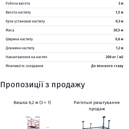
Робоча висота
3 м
Висота настилу
1,5 м
Крок установки настилу
0,3 м
Маса
30,5 м
Ширина настилу
0,6 м
Довжина настилу
1,2 м
Навантаження на настил
200 кг / м2
Можливість складання
До плоского стану
Пропозиції з продажу
Вишка 6,2 м (3 + 1)
Ригельні риштування
продаж