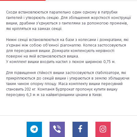
Сходи встановлюються паралельно один одному в патрубки
гантелей і утворюють секцію. Для збільшення жорсткості конструкції
вишки, драбини з'єднуються з гантелями за допомогою променів,
які кріпляться на замках секції.
Нижні секції встановлюються на бази з колесами і домкратами, які
з'єднані між собою об'ємної діагоналлю. Колеса застосовуються
для пересування вишки. Домкрати компенсують нерівності
поверхні на якій встановлюється вишка.
У комплект вишки входить настил з люком шириною 0,75 м.
Для підвищення стійкості вишки застосовуються стабілізатори, які
прикріплюються до секцій вишки і упираються в землю збільшуючи
таким чином опорну площу. Маса комплекту вишки пересувний
становить 202 кг. Компанія Будпрокат пропонує купити вишку
пересувну 6,3 м м за найвигіднішими цінами в Києві.
Висота вишки (м)
6,3
Ширина робочої платформи (м)
0,75
Довжина робочої платформи (м)
1,6
Висота до настіла (м)
5,4