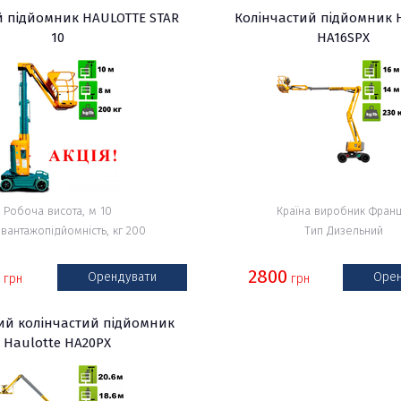
 підйомник HAULOTTE STAR
Колінчастий підйомник 
10
HA16SPX
Робоча висота, м 10
Країна виробник Франц
 вантажопідйомність, кг 200
Тип Дизельний
2800
Орендувати
Орен
грн
грн
ий колінчастий підйомник
Haulotte HA20PX