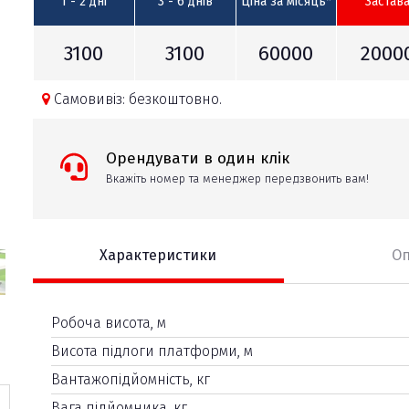
1 - 2 дні
3 - 6 днів
Ціна за місяць*
Застав
3100
3100
60000
2000
Самовивіз: безкоштовно.
Орендувати в один клік
Вкажіть номер та менеджер передзвонить вам!
Характеристики
О
Робоча висота, м
Висота підлоги платформи, м
Вантажопідйомність, кг
Вага підйомника, кг