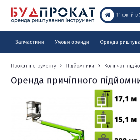
11 філій в
Запчастини
Умови оренди
Оренда риштув
Прокат інструменту
Підйомники
Колінчаті підй
Оренда причіпного підйомник