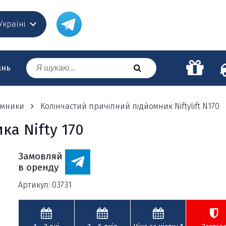
 Україні
ань
омники
Колінчастий причіпний підйомник Niftylift N170
а Nifty 170
Замовляй
в оренду
Артикул: 03731