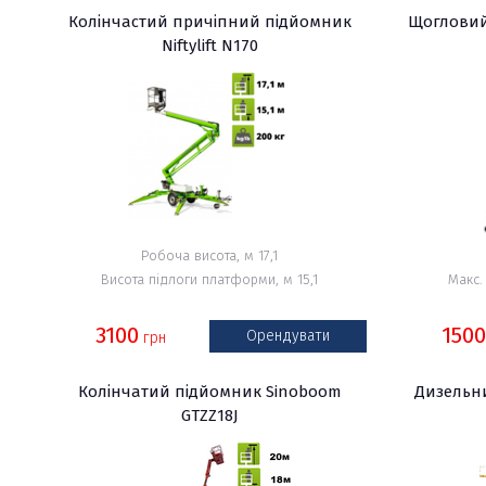
Колінчастий причіпний підйомник
Щогловий
Niftylift N170
Робоча висота, м 17,1
Висота підлоги платформи, м 15,1
Макс.
3100
1500
Орендувати
грн
Колінчатий підйомник Sinoboom
Дизельн
GTZZ18J