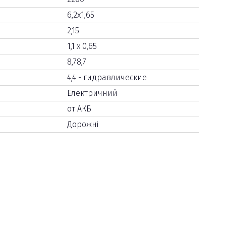
6,2х1,65
2,15
1,1 x 0,65
8,78,7
4,4 - гидравлические
Електричний
от АКБ
Дорожні