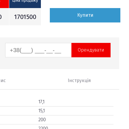
а
Ціна продажу
Купити
0
1701500
Орендувати
пис
Інструкція
17,1
15,1
200
2200