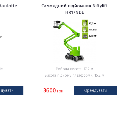
Haulotte
Самохідний підйомник Niftylift
HR17NDE
ія
Робоча висота: 17.2 м
Висота підйому платформи: 15.2 м
3600
дувати
Орендувати
грн