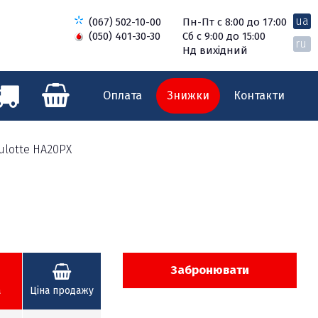
ua
(067) 502-10-00
Пн-Пт с 8:00 до 17:00
(050) 401-30-30
Сб с 9:00 до 15:00
ru
Нд вихідний
Оплата
Знижки
Контакти
ulotte HA20PX
Забронювати
а
Ціна продажу