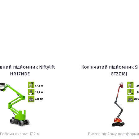
дний підйомник Niftylift
Колінчатий підйомник S
HR17NDE
GTZZ18J
Робоча висота: 17.2 м
Висота підйому платформи,