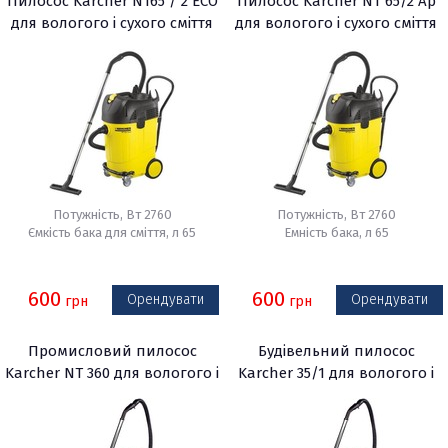
Пилосос Karcher NT65 / 2 ECO
Пилосос Karcher NT 65/2 Ap
для вологого і сухого сміття
для вологого і сухого сміття
в Києві
Потужність, Вт 2760
Потужність, Вт 2760
Ємкість бака для сміття, л 65
Емність бака, л 65
600
600
Орендувати
Орендувати
грн
грн
Промисловий пилосос
Будівельний пилосос
Karcher NT 360 для вологого і
Karcher 35/1 для вологого і
сухого сміття
сухого сміття