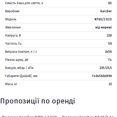
Ємкість бака для сміття, л
65
Виробник
Karcher
Модель
NT65/2 ECO
Живлення
від мережі
Напруга, В
220
Частота, Гц
50
Витрата повітря, л / с
2x56
Рівень шуму, дБ
74
Вакуум, мбар / кПа
235/23,5
Габарити (ДхШхВ), мм
740х560х890
Маса, кг
22
Пропозиції по оренді