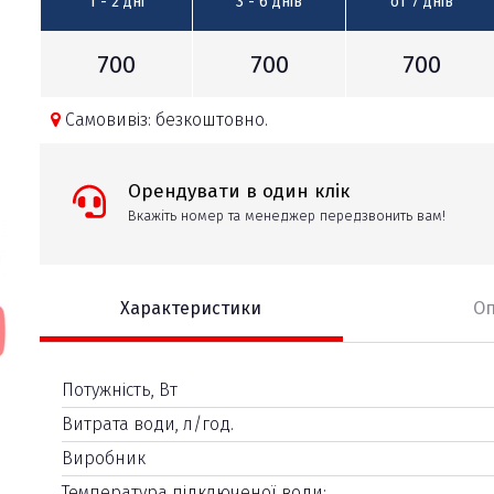
1 - 2
дні
3 - 6
днів
от 7
днів
700
700
700
Самовивіз: безкоштовно.
Орендувати в один клік
Вкажіть номер та менеджер передзвонить вам!
Характеристики
О
Потужність, Вт
Витрата води, л/год.
Виробник
Температура підключеної води: