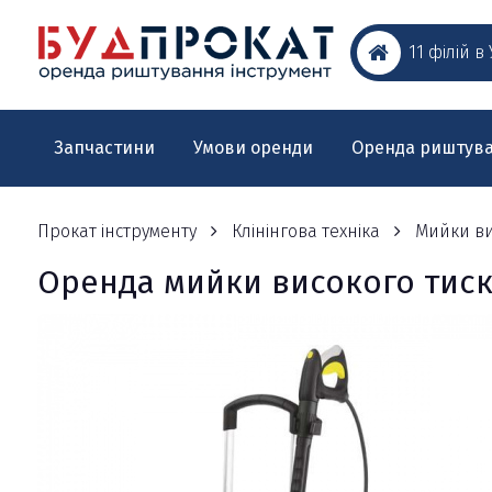
11 філій в
Запчастини
Умови оренди
Оренда риштув
Прокат інструменту
Клінінгова техніка
Мийки ви
Оренда мийки високого тиску