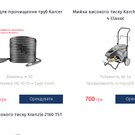
для прочищення труб Karcer
Мийка високого тиску Karch
4 Classic
Довжина, м 20
Потужність, кВ 3,4
техніка: HD 10/15-4 Cage Food
Продуктивність, л/год 450
700
Орендувати
Орен
грн
грн
кого тиску Kranzle 2160 TST