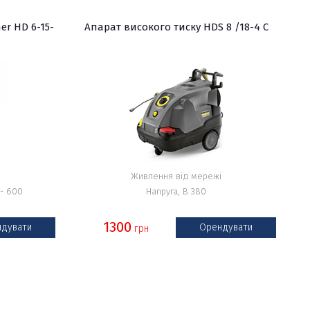
er HD 6-15-
Апарат високого тиску HDS 8 /18-4 C
Живлення від мережі
 - 600
Напруга, В 380
1300
дувати
Орендувати
грн