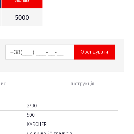
Застава
5000
Орендувати
пис
Інструкція
2700
500
KARCHER
не вище 30 градусів