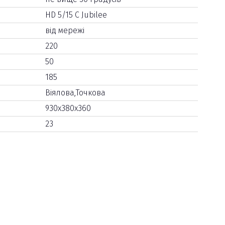
HD 5/15 C Jubilee
від мережі
220
50
185
Віялова,Точкова
930x380x360
23