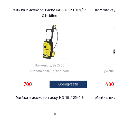
Мийка високого тиску KARCHER HD 5/15
Комплект 
C Jubilee
Потужність, Вт 2700
Витрата води, л/год. 500
Сумісна 
700
400
Орендувати
грн
Мийка високого тиску HD 10 / 25-4 S
Мийка висо