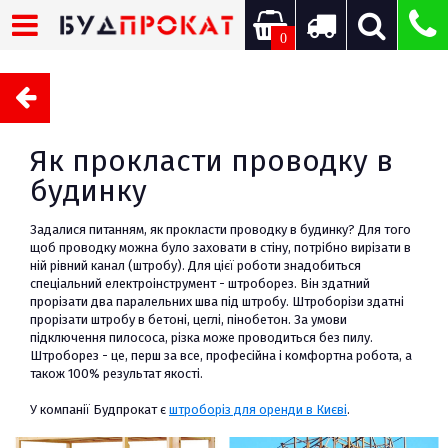
0
Як прокласти проводку в
будинку
Задалися питанням, як прокласти проводку в будинку? Для того
щоб проводку можна було заховати в стіну, потрібно вирізати в
ній рівний канал (штробу). Для цієї роботи знадобиться
спеціальний електроінструмент - штроборез. Він здатний
прорізати два паралельних шва під штробу. Штроборізи здатні
прорізати штробу в бетоні, цеглі, пінобетон. За умови
підключення пилососа, різка може проводиться без пилу.
Штроборез - це, перш за все, професійна і комфортна робота, а
також 100% результат якості.
У компанії Будпрокат є
штроборіз для оренди в Києві
.