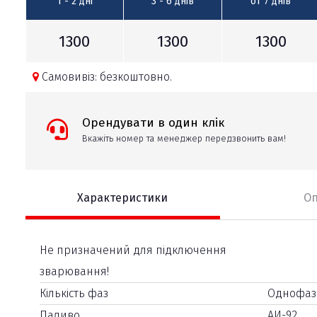
1 - 2
дні
3 - 6
днів
от 7
днів
1300
1300
1300
Самовивіз: безкоштовно.
Орендувати в один клік
Вкажіть номер та менеджер передзвонить вам!
Характеристики
О
Не призначений для підключення
зварювання!
Кількість фаз
Однофазн
Паливо
АИ-92