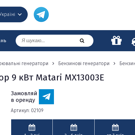
 Україні
ань
варювальні генератори
Бензинові генератори
Бензин
р 9 кВт Matari MX13003E
Замовляй
в оренду
Артикул: 02109