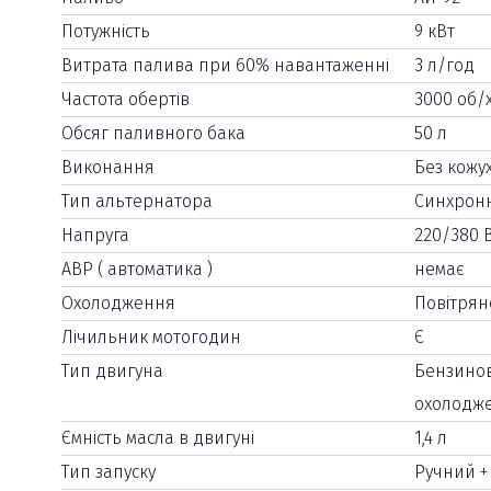
Потужність
9 кВт
Витрата палива при 60% навантаженні
3 л/год
Частота обертів
3000 об/
Обсяг паливного бака
50 л
Виконання
Без кожу
Тип альтернатора
Синхрон
Напруга
220/380 В
АВР ( автоматика )
немає
Охолодження
Повітрян
Лічильник мотогодин
Є
Тип двигуна
Бензинов
охолодж
Ємність масла в двигуні
1,4 л
Тип запуску
Ручний +