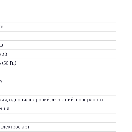
хв
ха
ний
 (50 Гц)
е
ий, одноциліндровий, 4-тактний, повітряного
ення
 Електростарт