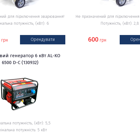
ний для підключення зварювання!
Не призначений для підключення
нальна потужність, (кВт): 6
Потужність, (кВт): 2,8
0
600
Орендувати
Орен
грн
грн
вий генератор 6 кВт AL-KO
6500 D-C (130932)
альна потужність, (кВт): 5,5
інальна потужність: 5 кВт