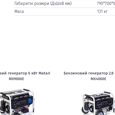
Габаритні розміри (ДхШхВ мм)
790*700*
Маса
131 кг
ий генератор 6 кВт Matari
Бензиновий генератор 2,8 
MX9000E
MX4000E