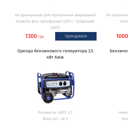
Не призначений для підключення зварювання!
Не призначе
Кількість фаз Однофазний (220) / Трифазний
Номі
(380)
1300
100
Орендувати
грн
Оренда бензинового генератора 2,5
Бензино
кВт Київ
Потужність, (кВт): 2,5
Номін
Маса (кг): 48.5
Ном