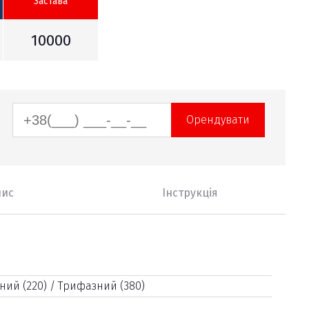
Застава
10000
Орендувати
пис
Інструкція
ий (220) / Трифазний (380)