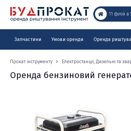
11 філій в
Запчастини
Умови оренди
Оренда риштув
Прокат інструменту
Електростанції, Дизельні та з
Оренда бензиновий генерато