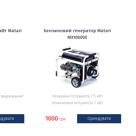
кВт Matari
Бензиновий генератор Matari
MX10000E
 зварювання!
Резервна потужність 7.5 кВт
Номінальна потужність 7 кВт
1000
дувати
Орендувати
грн