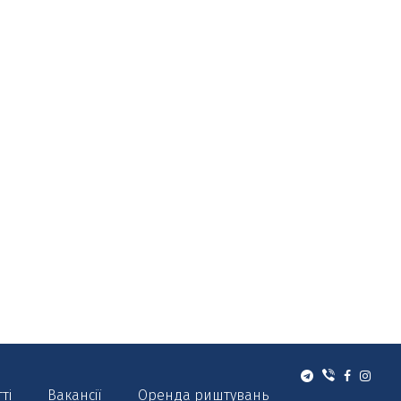
тті
Вакансії
Оренда риштувань