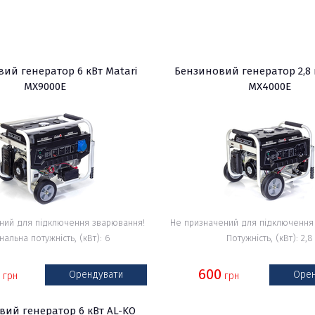
ий генератор 6 кВт Matari
Бензиновий генератор 2,8 
MX9000E
MX4000E
ний для підключення зварювання!
Не призначений для підключення
нальна потужність, (кВт): 6
Потужність, (кВт): 2,8
0
600
Орендувати
Орен
грн
грн
вий генератор 6 кВт AL-KO