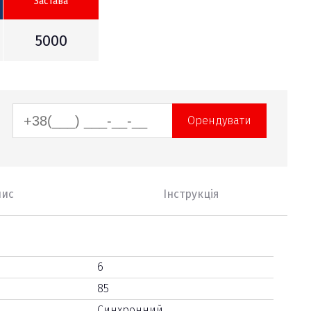
Застава
5000
Орендувати
пис
Інструкція
6
85
Синхронний