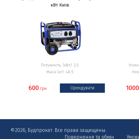
кВт Київ
Потужність, (кВт): 2,5
Номін
Маса (кг): 48.5
Ном
600
100
Орендувати
грн
©2026, Будпрокат. Все права защищены.
Повернення та обмін
Умов