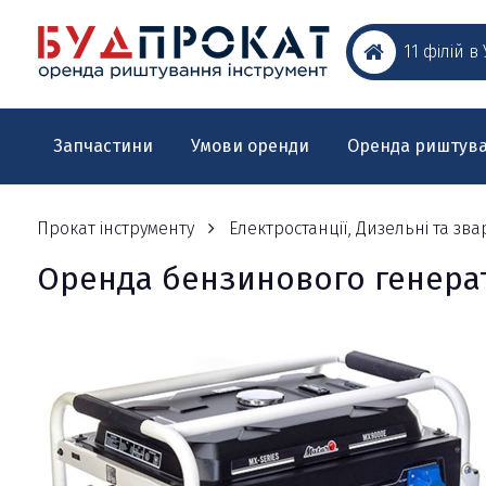
11 філій в
Запчастини
Умови оренди
Оренда риштув
Прокат інструменту
Електростанції, Дизельні та з
Оренда бензинового генерат