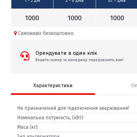
1 - 2
дні
3 - 6
днів
от 7
днів
1000
1000
1000
Самовивіз: безкоштовно.
Орендувати в один клік
Вкажіть номер та менеджер передзвонить вам!
Характеристики
О
Не призначений для підключення зварювання!
Номінальна потужність, (кВт):
Маса (кг):
Тип альтернатора: