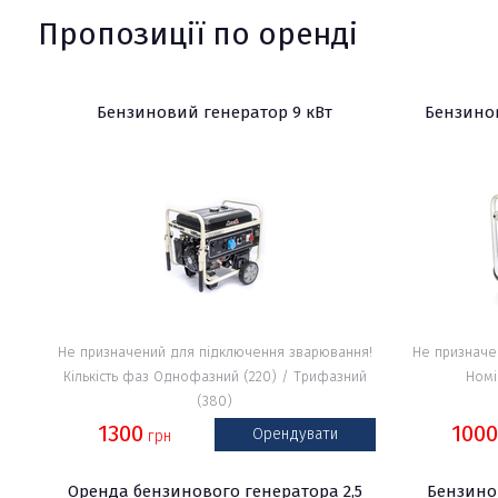
Пропозиції по оренді
Бензиновий генератор 9 кВт
Бензинов
Не призначений для підключення зварювання!
Не призначе
Кількість фаз Однофазний (220) / Трифазний
Номі
(380)
1300
100
Орендувати
грн
Оренда бензинового генератора 2,5
Бензино