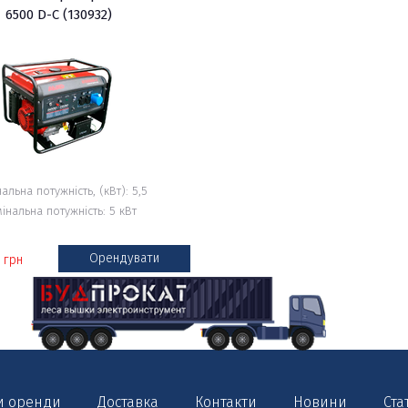
6500 D-C (130932)
альна потужність, (кВт): 5,5
інальна потужність: 5 кВт
0
Орендувати
грн
и оренди
Доставка
Контакти
Новини
Ста