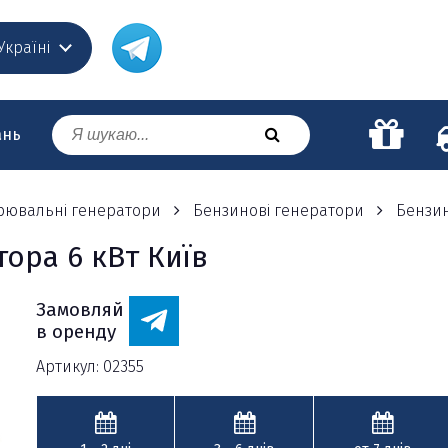
 Україні
ань
варювальні генератори
Бензинові генератори
Бензин
ора 6 кВт Київ
Замовляй
в оренду
Артикул: 02355