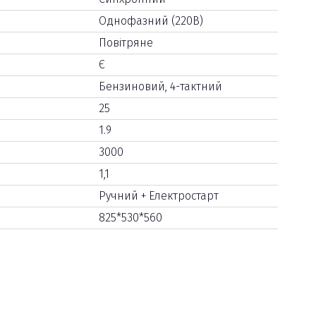
Однофазний (220В)
Повітряне
Є
Бензиновий, 4-тактний
25
1.9
3000
1,1
Ручний + Електростарт
825*530*560