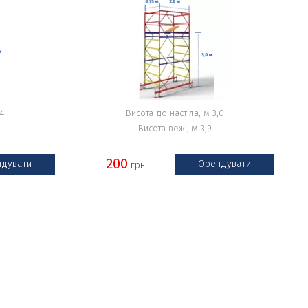
,4
Висота до настіла, м 3,0
Висота вежі, м 3,9
200
дувати
Орендувати
грн