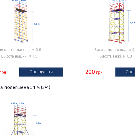
исота до настіла, м 6,6
Висота до настіла, м 5
Высота вышки, м 7,5
Висота вежі, м 6,3
200
Орендувати
Орен
грн
грн
 полегшена 5,1 м (3+1)