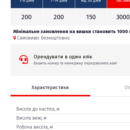
1-6 днів
7-14 днів
від 30 днів
Застав
200
200
150
3000
Мінімальне замовлення на вишки становить 1000 
Самовивіз: безкоштовно.
Орендувати в один клік
Вкажіть номер та менеджер передзвонить вам!
Характеристики
О
Висота до настіла, м
Висота вежі, м
Робоча висота, м