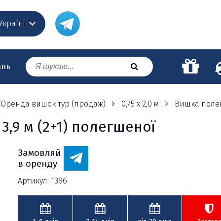
 Україні
ань
Оренда вишок тур (продаж)
0,75 х 2,0 м
Вишка полегш
,9 м (2+1) полегшеної
Замовляй
в оренду
Артикул: 1386