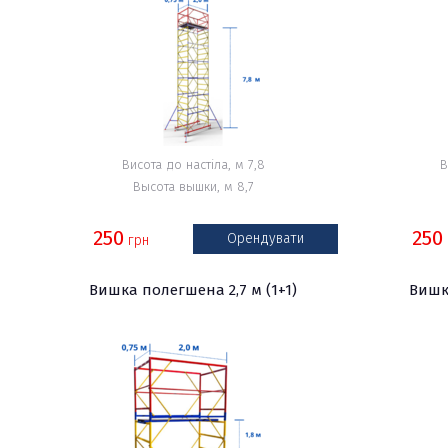
Висота до настіла, м 7,8
В
Высота вышки, м 8,7
250
250
Орендувати
грн
Вишка полегшена 2,7 м (1+1)
Вишка