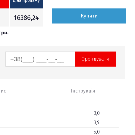
а
Ціна продажу
Купити
16386,24
грн.
Орендувати
пис
Інструкція
3,0
3,9
5,0