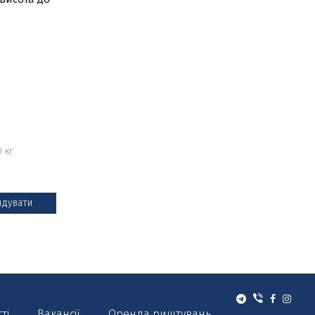
 кг.
.
дувати
тті
Вакансії
Оренда риштувань