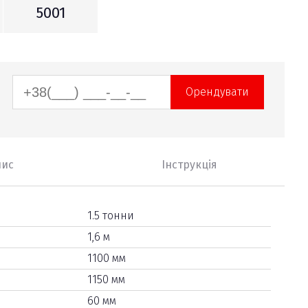
5001
Орендувати
пис
Інструкція
1.5 тонни
1,6 м
1100 мм
1150 мм
60 мм