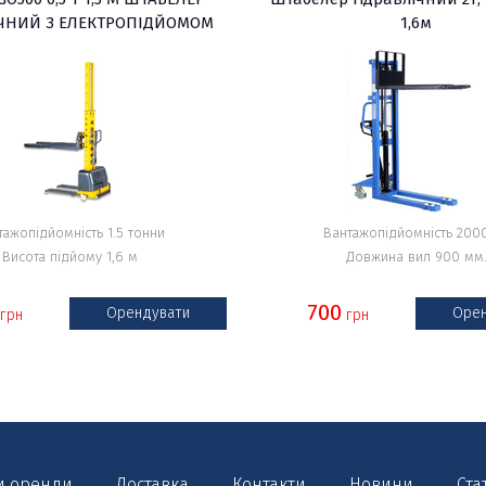
ІЧНИЙ З ЕЛЕКТРОПІДЙОМОМ
1,6м
тажопідйомність 1.5 тонни
Вантажопідйомність 2000
Висота підйому 1,6 м
Довжина вил 900 мм
700
Орендувати
Орен
грн
грн
и оренди
Доставка
Контакти
Новини
Ста