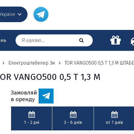
 Україні
ань
Електроштабелер 3м
TOR VANGO500 0,5 Т 1,3 М ШТ
R VANGO500 0,5 Т 1,3 М
Замовляй
в оренду
1 - 2
дні
3 - 6
днів
от 7
днів