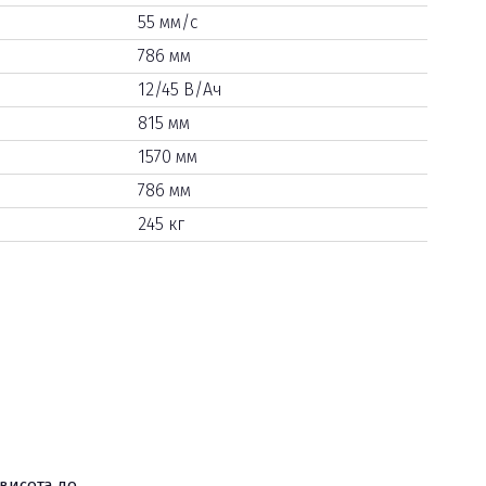
55 мм/с
786 мм
12/45 В/Ач
815 мм
1570 мм
786 мм
245 кг
 висота до