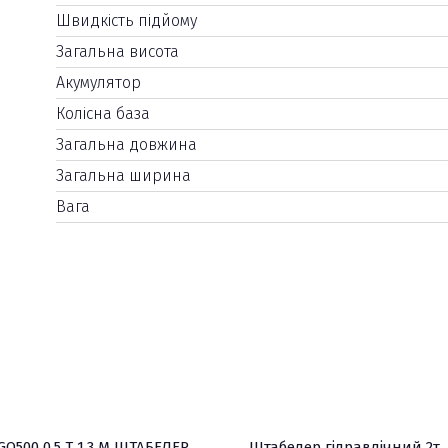
Швидкість підйому
Загальна висота
Акумулятор
Колісна база
Загальна довжина
Загальна ширина
Вага
O500 0,5 Т 1,3 М ШТАБЕЛЕР
Штабелер гідравлічний 2т,