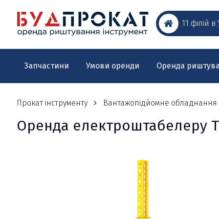
11 філій в
Запчастини
Умови оренди
Оренда риштув
Прокат інструменту
Вантажопідйомне обладнання
Оренда електроштабелеру TO