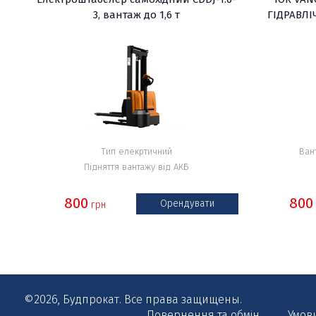
3, вантаж до 1,6 т
ГІДРАВЛ
Тип елекртичний
Ван
Підняття вантажу від АКБ
800
800
Орендувати
грн
©2026, Будпрокат. Все права защищены.
Повернення та обмін
Умов