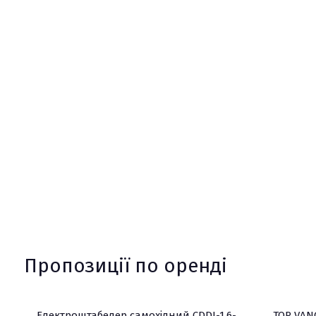
Пропозиції по оренді
Електроштабелер самохідний CDDJ-1.6-
TOR VANG