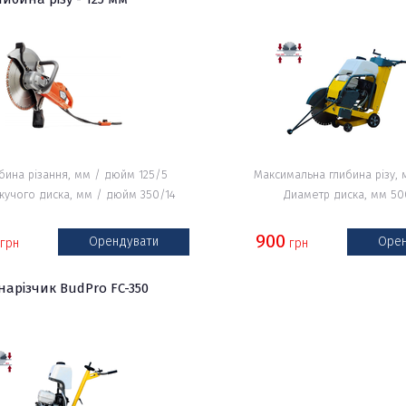
ибина різання, мм / дюйм 125/5
Максимальна глибина різу,
жучого диска, мм / дюйм 350/14
Диаметр диска, мм 50
900
Орендувати
Орен
грн
грн
арізчик BudPro FC-350