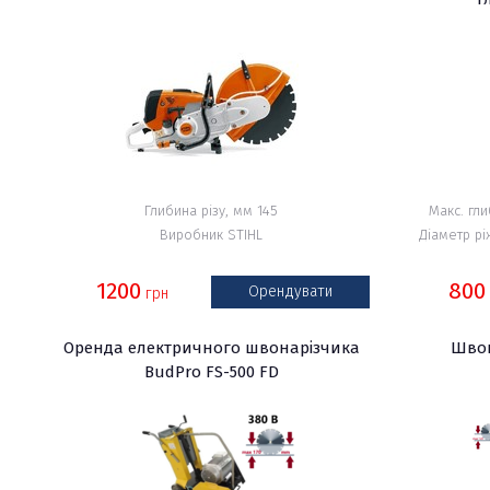
Глибина різу, мм 145
Макс. гл
Виробник STIHL
Діаметр рі
1200
800
Орендувати
грн
Оренда електричного швонарізчика
Швон
BudPro FS-500 FD