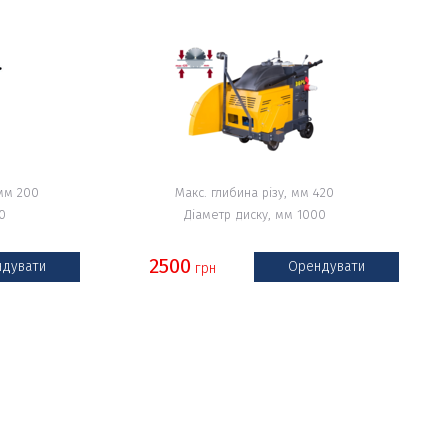
 мм 200
Макс. глибина різу, мм 420
0
Діаметр диску, мм 1000
2500
дувати
Орендувати
грн