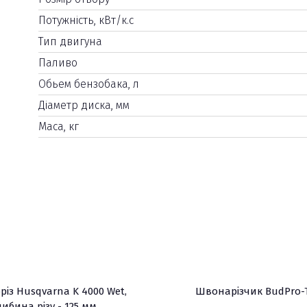
Потужність, кВт/к.с
Тип двигуна
Паливо
Обьем бензобака, л
Діаметр диска, мм
Маса, кг
різ Husqvarna K 4000 Wet,
Швонарізчик BudPro-
либина різу - 125 мм