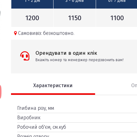
1 - 2
дні
3 - 6
днів
от 7
днів
1200
1150
1100
Самовивіз: безкоштовно.
Орендувати в один клік
Вкажіть номер та менеджер передзвонить вам!
Характеристики
О
Глибина різу, мм
Виробник
Робочий об'єм, см.куб
Розмір отвору