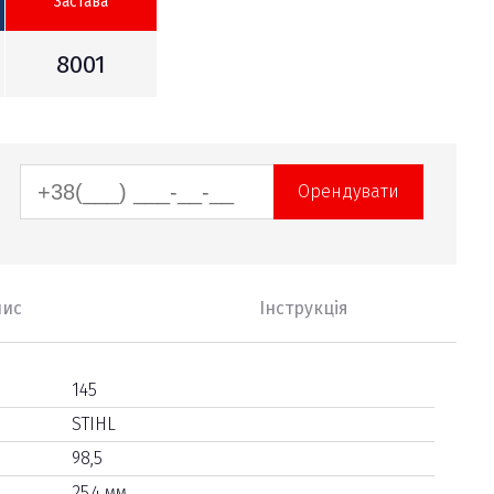
Застава
8001
Орендувати
пис
Інструкція
145
STIHL
98,5
25,4 мм