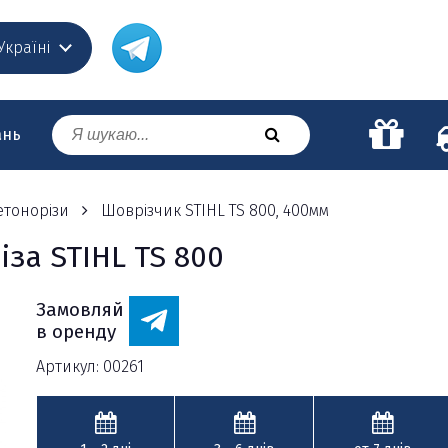
 Україні
ань
етонорізи
Шоврізчик STIHL TS 800, 400мм
за STIHL TS 800
Замовляй
в оренду
Артикул: 00261