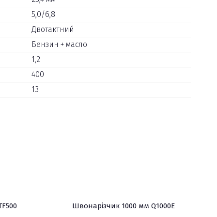
5,0/6,8
Двотактний
Бензин + масло
1,2
400
13
TF500
Швонарізчик 1000 мм Q1000E