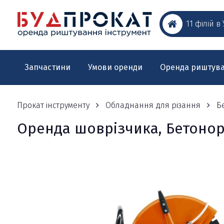
11 філій в
Запчастини
Умови оренди
Оренда риштув
Прокат інструменту
Обладнання для різання
Б
Оренда шоврізчика, Бетонорі