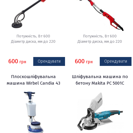
Потужність, Вт 600
Потужність, Вт 600
Діаметр диска, мм до 220
Діаметр диска, мм до 220
600
600
Орендувати
Орендувати
грн
грн
Плоскошліфувальна
Шліфувальна машина по
машина Wirbel Candia 43
бетону Makita PC 5001C