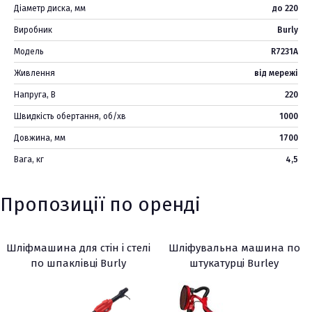
Діаметр диска, мм
до 220
Виробник
Burly
Модель
R7231A
Живлення
від мережі
Напруга, В
220
Швидкість обертання, об/хв
1000
Довжина, мм
1700
Вага, кг
4,5
Пропозиції по оренді
Шліфмашина для стін і стелі
Шліфувальна машина по
по шпаклівці Burly
штукатурці Burley