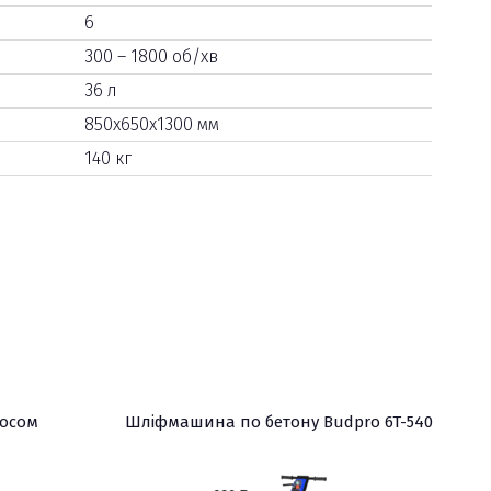
6
300 – 1800 об/хв
36 л
850х650х1300 мм
140 кг
осом
Шліфмашина по бетону Budpro 6T-540