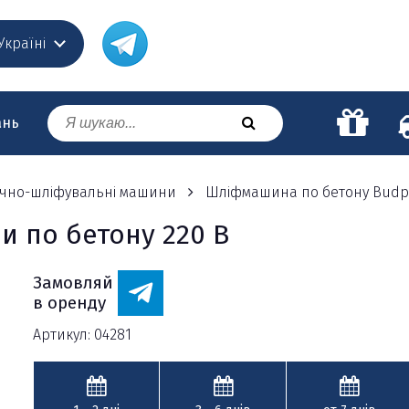
 Україні
ань
їчно-шліфувальні машини
Шліфмашина по бетону Budpro
 по бетону 220 В
Замовляй
в оренду
Артикул: 04281