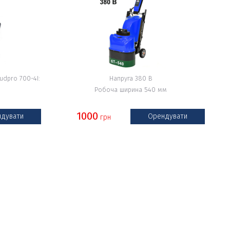
dpro 700-4I:
Напруга 380 В
Робоча ширина 540 мм
1000
дувати
Орендувати
грн