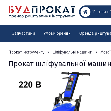
11 філій в
Запчастини
Умови оренди
Оренда риштув
Прокат інструменту
Шліфувальні машини
Моза
Прокат шліфувальної машини