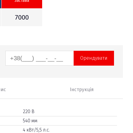
Застава
7000
Орендувати
пис
Інструкція
220 В
540 мм
4 кВт/5,5 л.с.