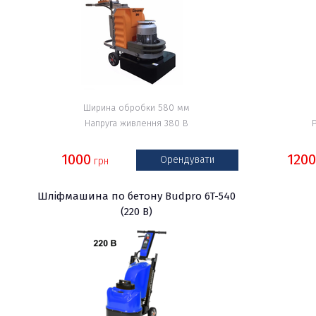
Ширина обробки 580 мм
Напруга живлення 380 В
1000
1200
Орендувати
грн
Шліфмашина по бетону Budpro 6T-540
(220 В)