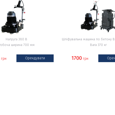
Напруга 380 В
Шліфувальна машина по бетону Bu
Робоча ширина 700 мм
Вага 370 кг
1700
Орендувати
Орен
грн
грн