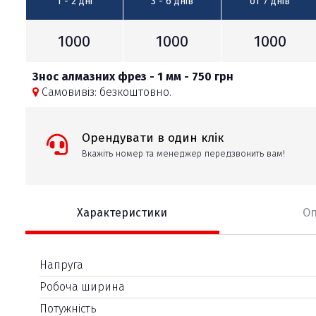
1 - 2
дні
3 - 6
днів
от 7
днів
1000
1000
1000
Знос алмазних фрез - 1 мм - 750 грн
Самовивіз: безкоштовно.
Орендувати в один клік
Вкажіть номер та менеджер передзвонить вам!
Характеристики
О
Напруга
Робоча ширина
Потужність