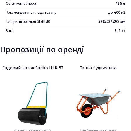
Об'єм контейнера
12,5 л
Рекомендована площа газону
до 400 м2
Габаритні розміри (ДхШхВ)
588х237х237 мм
Вага
3,15 кг
Пропозиції по оренді
Садовий каток Sadko HLR-57
Тачка будівельна
Діаметр валика, см 32
Тип будівельна тачка