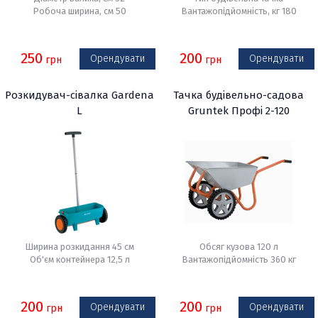
Робоча ширина, см 50
Вантажопідйомність, кг 180
250
200
Орендувати
Орендувати
грн
грн
Розкидувач-сівалка Gardena
Тачка будівельно-садова
L
Gruntek Профі 2-120
Ширина розкидання 45 см
Обсяг кузова 120 л
Об'єм контейнера 12,5 л
Вантажопідйомність 360 кг
200
200
Орендувати
Орендувати
грн
грн