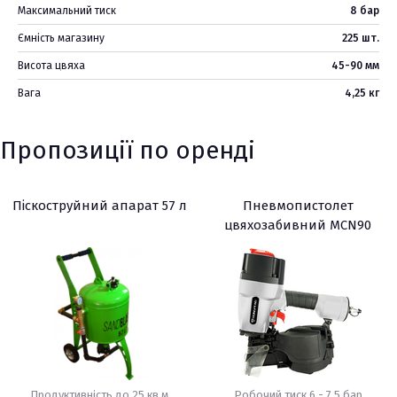
Максимальний тиск
8 бар
Ємність магазину
225 шт.
Висота цвяха
45-90 мм
Вага
4,25 кг
Пропозиції по оренді
Піскоструйний апарат 57 л
Пневмопистолет
цвяхозабивний MCN90
Продуктивність до 25 кв.м
Робочий тиск 6 - 7,5 бар