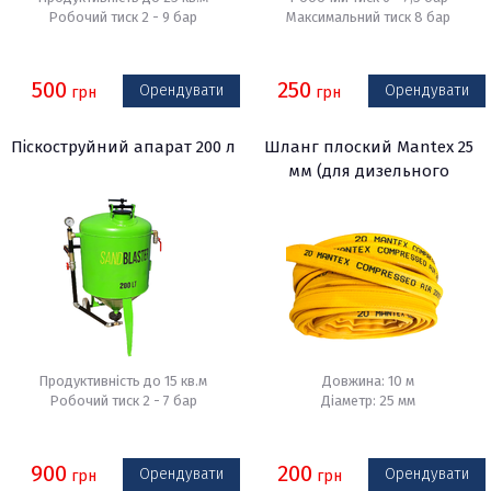
Робочий тиск 2 - 9 бар
Максимальний тиск 8 бар
500
250
Орендувати
Орендувати
грн
грн
Піскоструйний апарат 200 л
Шланг плоский Mantex 25
мм (для дизельного
компресора), 10 м
Продуктивність до 15 кв.м
Довжина: 10 м
Робочий тиск 2 - 7 бар
Діаметр: 25 мм
900
200
Орендувати
Орендувати
грн
грн