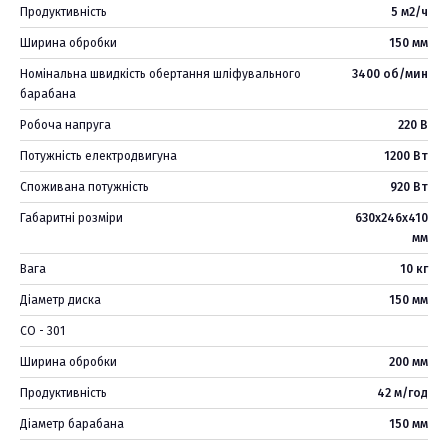
Продуктивність
5 м2/ч
Ширина обробки
150 мм
Номінальна швидкість обертання шліфувального
3400 об/мин
барабана
Робоча напруга
220 В
Потужність електродвигуна
1200 Вт
Споживана потужність
920 Вт
Габаритні розміри
630х246х410
мм
Вага
10 кг
Діаметр диска
150 мм
СО - 301
Ширина обробки
200 мм
Продуктивність
42 м/год
Діаметр барабана
150 мм