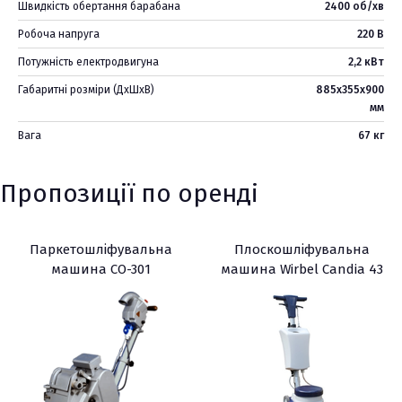
Швидкість обертання барабана
2400 об/хв
Робоча напруга
220 В
Потужність електродвигуна
2,2 кВт
Габаритні розміри (ДхШхВ)
885х355х900
мм
Вага
67 кг
Пропозиції по оренді
Паркетошліфувальна
Плоскошліфувальна
машина СО-301
машина Wirbel Candia 43