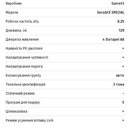
Виробник
Garrett
Модель
EuroACE SPECIAL
Робоча частота, кГц
8,25
Довжина, см
129
Джерела живлення
4 батареї АА
Наявність РК-дисплея
+
Налаштування чутливості
+
Налаштування порога
+
Балансування грунту
авто
Тональна ідентифікація
3 тона
Статичний режим
-
Програм для пошуку
5
Цілевказівка
+
Режим усунення впливу солі
+