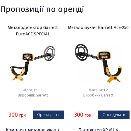
Пропозиції по оренді
Металодетектор Garrett
Металошукач Garrett Ace-250
EuroACE SPECIAL
Маса, кг 1,3
Маса, кг 1.2
Виробник Garrett
Виробник Garrett
300
300
Орендувати
Орендувати
грн
грн
Комплект металошукач +
Пінпоінтер XP MI-4