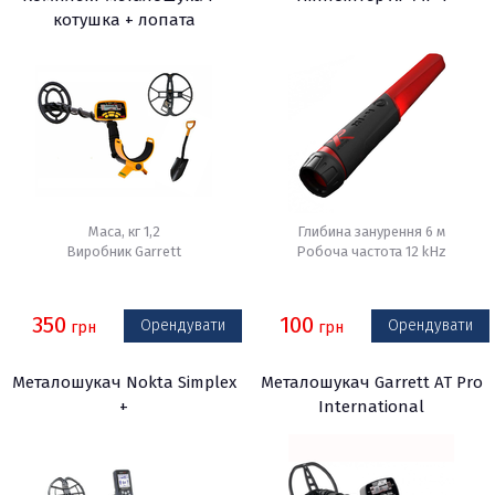
котушка + лопата
Маса, кг 1,2
Глибина занурення 6 м
Виробник Garrett
Робоча частота 12 kHz
350
100
Орендувати
Орендувати
грн
грн
Металошукач Nokta Simplex
Металошукач Garrett AT Pro
+
International