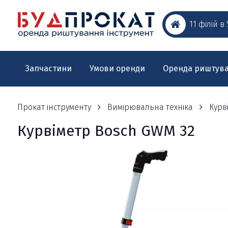
11 філій в
Запчастини
Умови оренди
Оренда риштув
Прокат інструменту
Вимірювальна техніка
Курв
Курвіметр Bosch GWM 32