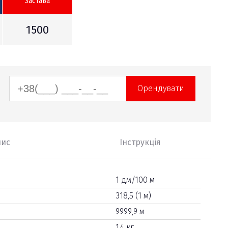
Застава
1500
Орендувати
пис
Інструкція
1 дм/100 м
318,5 (1 м)
9999,9 м
1.4 кг