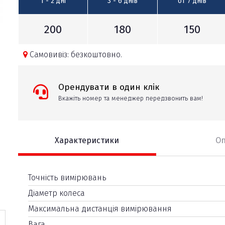
1 - 2
дні
3 - 6
днів
от 7
днів
200
180
150
Самовивіз: безкоштовно.
Орендувати в один клік
Вкажіть номер та менеджер передзвонить вам!
Характеристики
О
Точність вимірювань
Діаметр колеса
Максимальна дистанція вимірювання
Вага