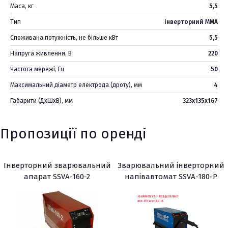
Маса, кг
5,5
Тип
інверторний MMA
Споживана потужність, не більше кВт
5,5
Напруга живлення, В
220
Частота мережі, Гц
50
Максимальний діаметр електрода (дроту), мм
4
Габарити (ДхШхВ), мм
323х135х167
Пропозиції по оренді
Інверторний зварювальний
Зварювальний інверторний
апарат SSVA-160-2
напівавтомат SSVA-180-P