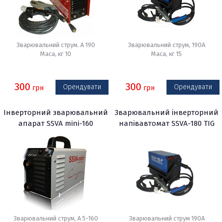
Зварювальний струм. A 190
Зварювальний струм, 190A
Маса, кг 10
Маса, кг 15
300
300
Орендувати
Орендувати
грн
грн
Інверторний зварювальний
Зварювальний інверторний
апарат SSVA mini-160
напівавтомат SSVA-180 TIG
Зварювальний струм, А 5-160
Зварювальний струм 190А