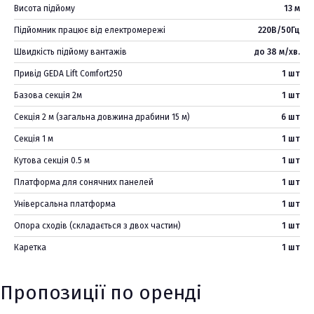
Висота підйому
13 м
Підйомник працює від електромережі
220В/50Гц
Швидкість підйому вантажів
до 38 м/хв.
Привід GEDA Lift Comfort250
1 шт
Базова секція 2м
1 шт
Секція 2 м (загальна довжина драбини 15 м)
6 шт
Секція 1 м
1 шт
Кутова секція 0.5 м
1 шт
Платформа для сонячних панелей
1 шт
Універсальна платформа
1 шт
Опора сходів (складається з двох частин)
1 шт
Каретка
1 шт
Пропозиції по оренді