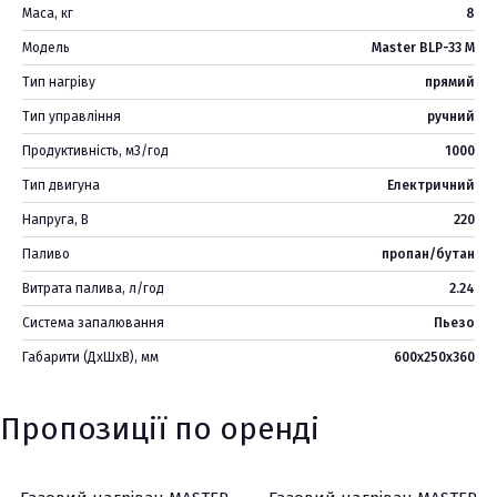
Маса, кг
8
Модель
Master BLP-33 M
Тип нагріву
прямий
Тип управління
ручний
Продуктивність, м3/год
1000
Тип двигуна
Електричний
Напруга, В
220
Паливо
пропан/бутан
Витрата палива, л/год
2.24
Система запалювання
Пьезо
Габарити (ДхШхВ), мм
600х250х360
Пропозиції по оренді