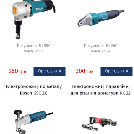
Потужність, Вт 550
Потужність, Вт 260
Маса, кг 1,6
Маса, кг 1,4
250
300
Орендувати
Орендувати
грн
грн
Електроножиці по металу
Електроножиці гідравлічні
Bosch GSC 2,8
для різання арматури RC-22