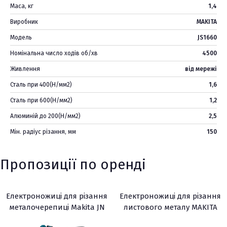
Маса, кг
1,4
Виробник
MAKITA
Модель
JS1660
Номінальна число ходів об/хв
4500
Живлення
від мережі
Сталь при 400(Н/мм2)
1,6
Сталь при 600(Н/мм2)
1,2
Алюминій до 200(Н/мм2)
2,5
Мін. радіус різання, мм
150
Пропозиції по оренді
Електроножиці для різання
Електроножиці для різання
металочерепиці Makita JN
листового металу MAKITA
1601
(JS1660)