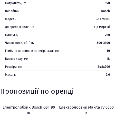
Потужність, Вт
650
Виробник
Bosch
Модель
GST 90 BE
Джерело живлення
від мережі
Напруга, В
220
Число ходів, об / хв
500-3100
Глибина пропила в нелегір. сталі, мм
10
Висота ходу, мм
18
Розміри, мм
248х206
Маса, кг
2,6
Пропозиції по оренді
Електролобзик Bosch GST 90
Електролобзик Makita JV 0600
BE
K