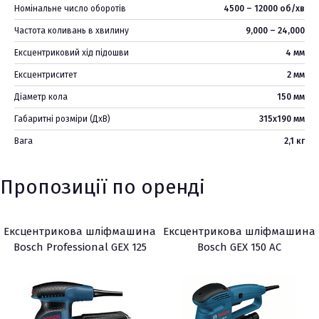
Номінальне число оборотів
4500 – 12000 об/хв
Частота коливань в хвилину
9,000 – 24,000
Ексцентриковий хід підошви
4 мм
Ексцентриситет
2 мм
Діаметр кола
150 мм
Габаритні розміри (ДхВ)
315х190 мм
Вага
2,1 кг
Пропозиції по оренді
Ексцентрикова шліфмашина
Ексцентрикова шліфмашина
Bosch Professional GEX 125
Bosch GEX 150 AC