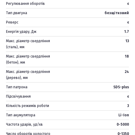
Регулювання оборотів
є
Тип двигуна
безщітковий
Реверс
є
Енергія удару, Дж
1.7
Макс. діаметр свердління
13
(сталь), мм
Макс. діаметр свердління
18
(бетон), мм
Макс. діаметр свердління
24
(дерево), мм
Тип патрона
SDS-plus
Підсвічування
є
Кількість режимів роботи
3
Тип акумулятора
Li-Ion
Частота ударів, уд/хв
0-5000
Число оборотів холостого
0-1350