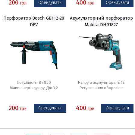
200
400
Орендувати
Орендувати
грн
грн
Перфоратор Bosch GBH 2-28
Акумуляторний перфоратор
DFV
Makita DHR182Z
Потужність, Вт 850
Напруга акумулятора, В 18
Макс. енергія удару, Дж 3,2
Регулювання оборотів є
200
400
Орендувати
Орендувати
грн
грн