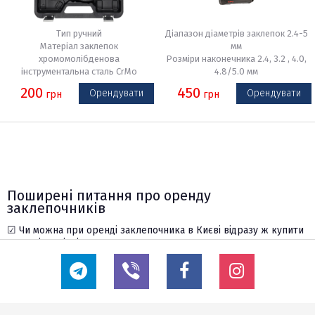
Тип ручний
Діапазон діаметрів заклепок 2.4-5
Матеріал заклепок
мм
хромомолібденова
Розміри наконечника 2.4, 3.2 , 4.0,
інструментальна сталь CrMo
4.8/5.0 мм
200
450
Орендувати
Орендувати
грн
грн
Поширені питання про оренду
заклепочників
☑ Чи можна при оренді заклепочника в Києві відразу ж купити
у вас відповідні заклепки?
Ні, заклепки необхідно купувати окремо.
☑ Якщо я не впевнений, який інструмент мені підійде, чи можу
я перед орендою заклепочника отримати у вас консультацію?