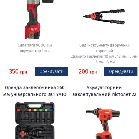
Сила тяги 9000 Нм
Вид інструменту дворучний
Акумулятор 1 шт.
торцевий
Діаметр заклепки 10 мм , 12 мм , 5 мм
, 6 мм , 8 мм
350
200
Орендувати
Орендувати
грн
грн
Оренда заклепочника 260
Акумуляторний
мм універсального 3в1 YATO
заклепувальний пістолет 22
YT-36091
В Hilti RT 6-A22