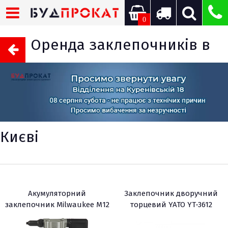
0
Оренда заклепочників в
Києві
Акумуляторний
Заклепочник дворучний
заклепочник Milwaukee M12
торцевий YATO YT-3612
BPRT-201X