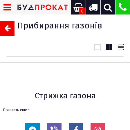
0
Прибирання газонів
Стрижка газона
Если в Вашем саду или приусадебной территории сильно выросла
Показать еще
трава, которую уже в пору подстричь, тогда в этом Вам поможет
газонокосилка. В Киеве можно
взять в аренду газонокосилку
на день. С
её помощью Вы можете идеально ровно подстричь газон, при этом вся
скошенная трава останется в травосборнике.