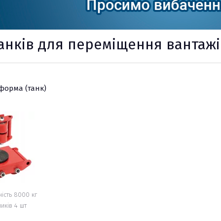
анків для переміщення вантажі
ри
форма (танк)
х
ість 8000 кг
ликів 4 шт