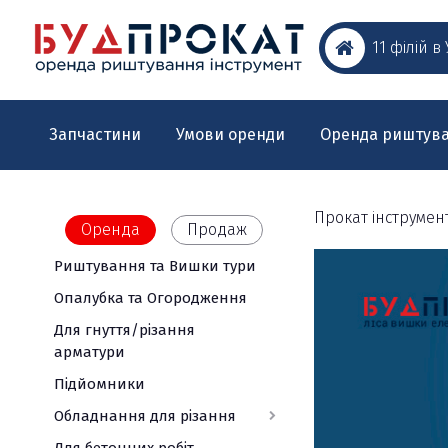
11 філій в
Запчастини
Умови оренди
Оренда риштув
Прокат інструмен
Оренда
Продаж
Риштування та Вишки тури
Обладнання
Електроінструм
Для
Вимірювальна
для
дому
техніка
Опалубка та Огородження
Акумуляторний
різання
та
інструмент
Ротаційні
Для гнуття/різання
саду
Штроборізи
Швонарізчики
лазерні
арматури
Лазерні
Шуруповерти
Мотобури
нівеліри
Бетонорізи
нівелирі
Підйомники
/
Оптичні
Термофени
Газонокосарки
Плиткорізи
Гайковерти
нівеліри
Обладнання для різання
Дозиметри,
УШМ
Мотокоси
Каменерізи
радіометри,