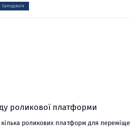
Орендувати
льні
ду роликової платформи
ві кілька роликових платформ для переміщ