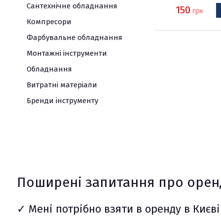
молотки
Газоаналізатор
Пили
Сантехнічне обладнання
150
грн
дискові
Вологомір
Універсальний
Компресори
різак
Курвіметр
Електроріз
Фарбувальне обладнання
по
Струмовимірюва
Перфоратори
Монтажні інструменти
бетону
кліщі
Фрезер
Обладнання
Витратні матеріали
Бренди інструменту
Поширені запитання про орен
✓ Мені потрібно взяти в оренду в Киє