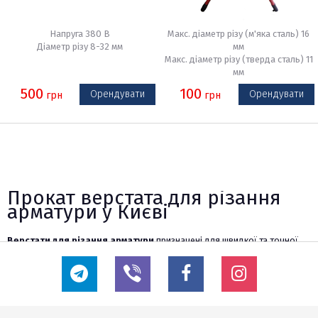
Напруга 380 В
Макс. діаметр різу (м'яка сталь) 16
Діаметр різу 8-32 мм
мм
Макс. діаметр різу (тверда сталь) 11
мм
500
100
Орендувати
Орендувати
грн
грн
Прокат верстата для різання
арматури у Києві
Верстати для різання арматури
призначені для швидкої та точної
обробки металевих прутів різного діаметру. Вони дають змогу
ефективно розрізати арматуру для подальшого використання в
будівельних конструкціях, залізобетонних виробах та інших сферах.
Автоматизований процес різання забезпечує рівний і чистий зріз, що
значно спрощує монтаж та збільшує термін служби металевих елементів.
Застосування таких верстатів знижує трудовитрати та підвищує