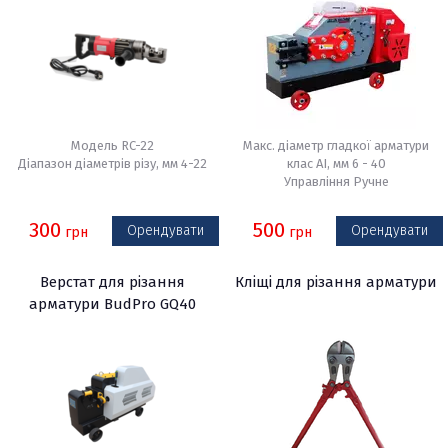
Модель RC-22
Макс. діаметр гладкої арматури
Діапазон діаметрів різу, мм 4-22
клас АI, мм 6 - 40
Управління Ручне
300
500
Орендувати
Орендувати
грн
грн
Верстат для різання
Кліщі для різання арматури
арматури BudPro GQ40