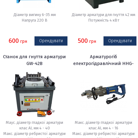
Діаметр вигину 6-35 мм
Діаметр арматури для гнуття 42 мм
Напруга 220 В
Потужність 4 кВт
600
500
Орендувати
Орендувати
грн
грн
Станок для гнуття арматури
Арматурогіб
GW-42B
електрогідравлічний HHG-
16W
Маус. діаметр гладкої арматури
Макс. діаметр гладкої арматури
клас АI, мм 4 - 40
клас АI, мм 4 - 16
Макс. діаметр ребристої арматури
Макс. діаметр ребристої арматури