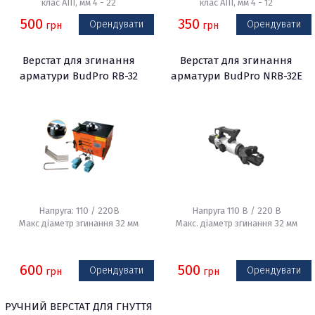
клас АІІІ, мм 4 - 22
клас АІІІ, мм 4 - 12
500
350
Орендувати
Орендувати
грн
грн
Верстат для згинання
Верстат для згинання
арматури BudPro RB-32
арматури BudPro NRB-32E
Напруга: 110 / 220В
Напруга 110 В / 220 В
Макс діаметр згинання 32 мм
Макс. діаметр згинання 32 мм
600
500
Орендувати
Орендувати
грн
грн
РУЧНИЙ ВЕРСТАТ ДЛЯ ГНУТТЯ