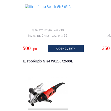
Діаметр круга, мм 230
Макс. глибина паза, мм 65
Ма
500
350
Орендувати
грн
Штроборіз GTM WC230/2600E