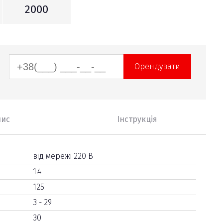
2000
Орендувати
пис
Інструкція
від мережі 220 В
1.4
125
3 - 29
30