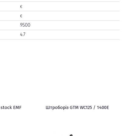
є
є
9500
4.7
nstock EMF
Штроборіз GTM WC125 / 1400E