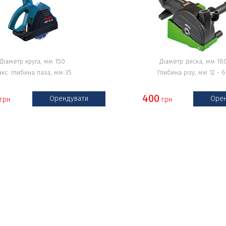
Діаметр круга, мм 150
Діаметр диска, мм 18
кс. глибина паза, мм 35
Глибина різу, мм 12 - 
400
Орендувати
Орен
грн
грн