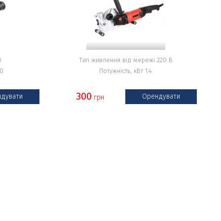
0
Тип живлення від мережі 220 В
60
Потужність, кВт 1.4
300
дувати
Орендувати
грн