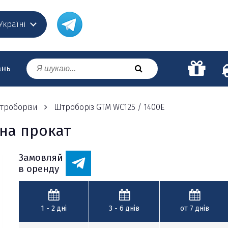
 Україні
ань
троборізи
Штроборіз GTM WC125 / 1400E
на прокат
Замовляй
в оренду
1 - 2
дні
3 - 6
днів
от 7
днів