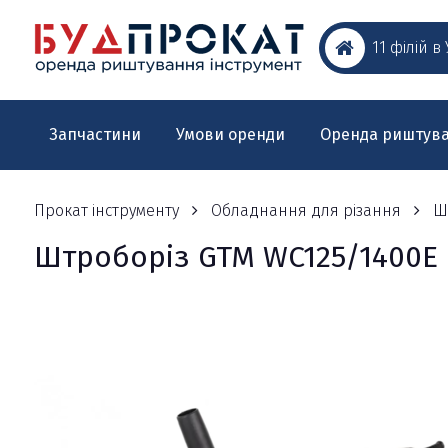
11 філій в
Запчастини
Умови оренди
Оренда риштув
Прокат інструменту
Обладнання для різання
Ш
Штроборіз GTM WC125/1400E 