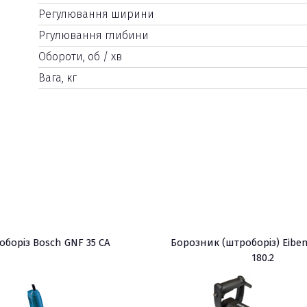
Регулювання ширини
Ргулювання глибини
Обороти, об / хв
Вага, кг
боріз Bosch GNF 35 CA
Борозник (штроборіз) Eibe
180.2