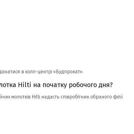
а дізнатися в колл-центрі «Будпрокат».
отка Hilti на початку робочого дня?
х молотків Hilti надасть співробітник обраного філії