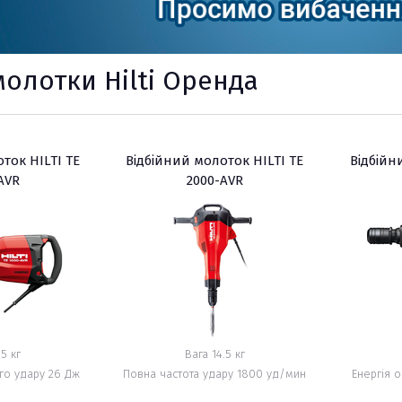
молотки Hilti Оренда
ри
ток HILTI TE
Відбійний молоток HILTI TE
Відбійн
AVR
2000-AVR
х
,5 кг
Вага 14.5 кг
го удару 26 Дж
Повна частота удару 1800 уд/мин
Енергія 