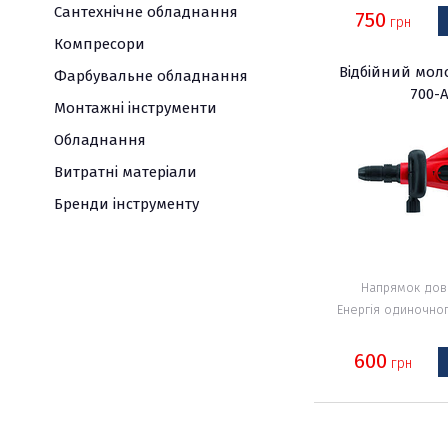
молотки
Газоаналізатор
Пили
Сантехнічне обладнання
750
грн
дискові
Вологомір
Універсальний
Компресори
різак
Курвіметр
Електроріз
Відбійний моло
Фарбувальне обладнання
по
Струмовимірюва
700-
Перфоратори
Монтажні інструменти
бетону
кліщі
Фрезер
Обладнання
Витратні матеріали
Бренди інструменту
Напрямок дов
Енергія одиночног
600
грн