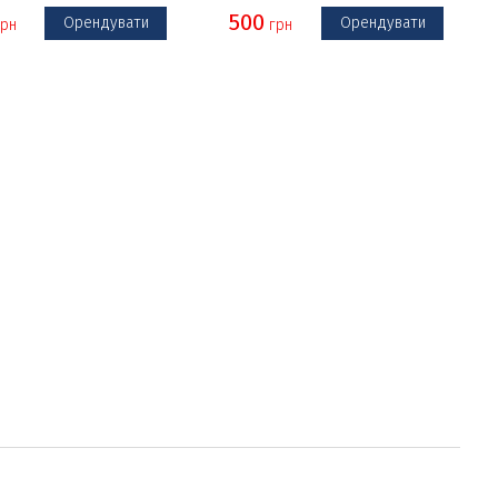
500
Орендувати
Орендувати
рн
грн