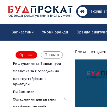
11 філій в
Запчастини
Умови оренди
Оренда риштув
Прокат інструмен
Оренда
Продаж
Риштування та Вишки тури
Обладнання
Електроінструм
Для
Вимірювальна
для
дому
техніка
Опалубка та Огородження
Акумуляторний
різання
та
інструмент
Ротаційні
Для гнуття/різання
саду
Штроборізи
Швонарізчики
лазерні
арматури
Лазерні
Шуруповерти
Мотобури
нівеліри
Бетонорізи
нівелирі
Підйомники
/
Оптичні
Термофени
Газонокосарки
Плиткорізи
Гайковерти
нівеліри
Обладнання для різання
Дозиметри,
УШМ
Мотокоси
Каменерізи
радіометри,