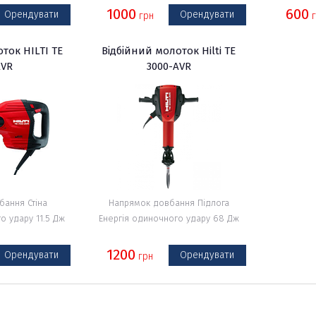
1000
600
Орендувати
Орендувати
грн
г
ток HILTI TE
Відбійний молоток Hilti TE
льні
AVR
3000-AVR
бання Стіна
Напрямок довбання Підлога
о удару 11.5 Дж
Енергія одиночного удару 68 Дж
1200
Орендувати
Орендувати
грн