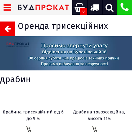
0
Оренда трисекційних
драбин
Драбина трисекційний від 6
Драбина трьохсекційна,
до 9 м
висота 11м