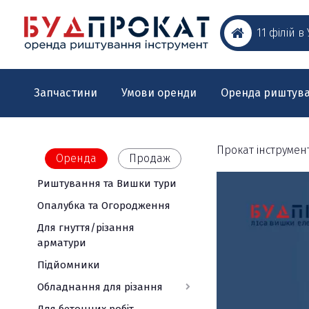
11 філій в
Запчастини
Умови оренди
Оренда риштув
Прокат інструмен
Оренда
Продаж
Риштування та Вишки тури
Обладнання
Електроінструм
Для
Вимірювальна
для
дому
техніка
Опалубка та Огородження
Акумуляторний
різання
та
інструмент
Ротаційні
Для гнуття/різання
саду
Штроборізи
Швонарізчики
лазерні
арматури
Лазерні
Шуруповерти
Мотобури
нівеліри
Бетонорізи
нівелирі
Підйомники
/
Оптичні
Термофени
Газонокосарки
Плиткорізи
Гайковерти
нівеліри
Обладнання для різання
Дозиметри,
УШМ
Мотокоси
Каменерізи
радіометри,