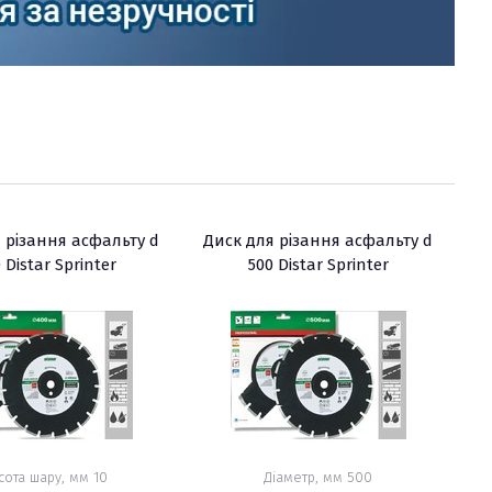
 різання асфальту d
Диск для різання асфальту d
 Distar Sprinter
500 Distar Sprinter
сота шару, мм 10
Діаметр, мм 500