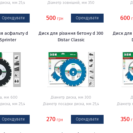
диска, мм 25,4
Діаметр зовнішній, мм 350
Д
500
600
Орендувати
Орендувати
грн
г
льні
ня асфальту d
Диск для різання бетону d 300
Диск для 
 Sprinter
Distar Classic
ка, мм 600
Діаметр диска, мм 300
Д
диска, мм 25,4
Діаметр посадки диска, мм 25,4
Діаметр 
270
350
Орендувати
Орендувати
грн
г