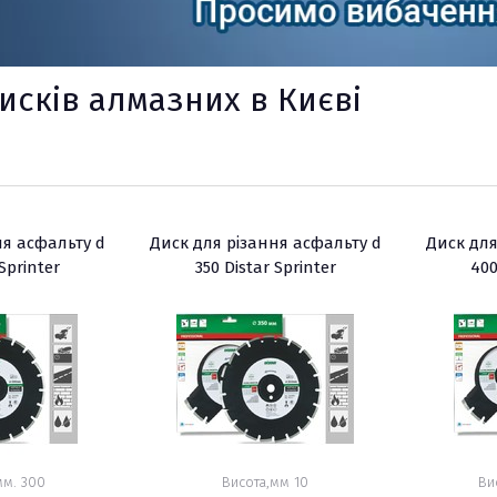
исків алмазних в Києві
ри
ня асфальту d
Диск для різання асфальту d
Диск для
 Sprinter
350 Distar Sprinter
400
х
мм. 300
Висота,мм 10
Ви