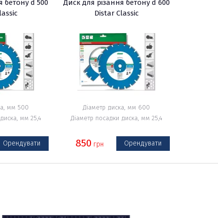
я бетону d 500
Диск для різання бетону d 600
lassic
Distar Classic
а, мм 500
Діаметр диска, мм 600
диска, мм 25,4
Діаметр посадки диска, мм 25,4
850
Орендувати
Орендувати
грн