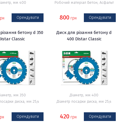
іаметр, мм 400
Робочий матеріал Бетон, Асфальт
800
Орендувати
Орендувати
рн
грн
різання бетону d 350
Диск для різання бетону d
Distar Classic
400 Distar Classic
іаметр, мм 350
Діаметр, мм 400
посадки диска, мм 25,4
Діаметр посадки диска, мм 25,4
420
Орендувати
Орендувати
рн
грн