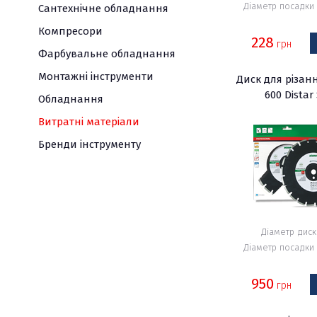
молотки
Газоаналізатор
Діаметр посадки 
Пили
Сантехнічне обладнання
дискові
Вологомір
Універсальний
Компресори
228
грн
різак
Курвіметр
Електроріз
Фарбувальне обладнання
по
Струмовимірюва
Перфоратори
Монтажні інструменти
Диск для різан
бетону
кліщі
Фрезер
600 Distar
Обладнання
Витратні матеріали
Бренди інструменту
Діаметр дис
Діаметр посадки 
950
грн