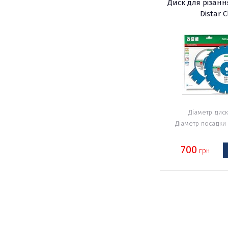
Диск для різанн
Distar C
Діаметр диск
Діаметр посадки 
700
грн