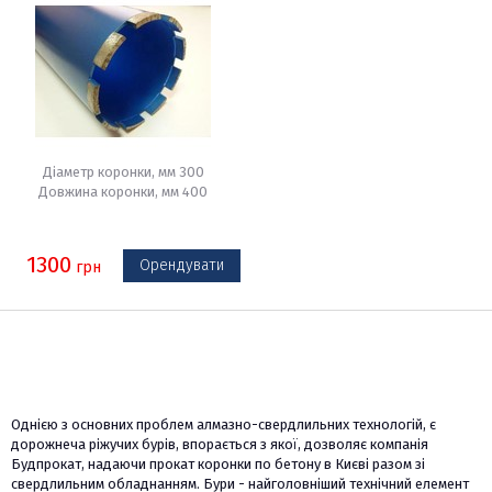
свердління в твердих
поверхнях таких як бетон,
цегляна кладки і т.д.
Технологічне свердління
бетону вимагає сьогодні
застосування якісно нового
інструменту, яким є коронка
Діаметр коронки, мм 300
по бетону А
Довжина коронки, мм 400
1300
Орендувати
грн
Однією з основних проблем алмазно-свердлильних технологій, є
дорожнеча ріжучих бурів, впорається з якої, дозволяє компанія
Будпрокат, надаючи прокат коронки по бетону в Києві разом зі
свердлильним обладнанням. Бури - найголовніший технічний елемент