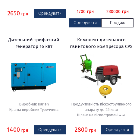
1700
грн
280000
грн
2650
Орендувати
грн
Орендувати
Продаж
Дизельний трифазний
Комплект дизельного
генератор 16 кВт
гвинтового компресора CPS
5,0-5 куб.м, шланга - 20м. та
піскоструминного апарату
Виробник Karjen
Продуктивність піскоструминного
Країна виробник Туреччина
апарату до 25 кв.м
Шланг на піскострумені 4 м.
1400
2800
Орендувати
Орендувати
грн
грн